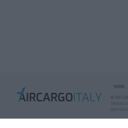
HOME
© AIR CAR
Testata i
Direttore
Inf