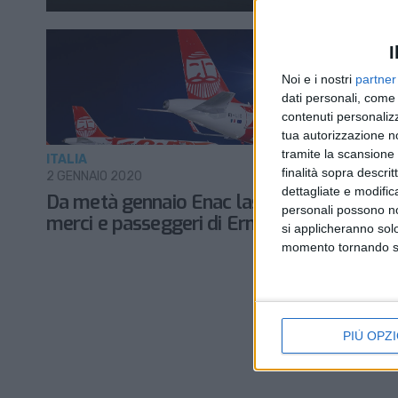
I
Noi e i nostri
partner
dati personali, come 
contenuti personalizz
tua autorizzazione no
tramite la scansione d
ITALIA
finalità sopra descri
2 GENNAIO 2020
dettagliate e modific
Da metà gennaio Enac lascia a terra
personali possono non
merci e passeggeri di Ernest
si applicheranno sol
momento tornando su 
PIÙ OPZI