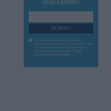
OGNI GIORNO?
ISCRIVITI
Dichiaro di aver letto e compreso
l'informativa sulla privacy e di dare il mio
consenso alla ricezione di promozioni
commerciali ed informative.
Vedi
POLITICA SULLA PRIVACY.