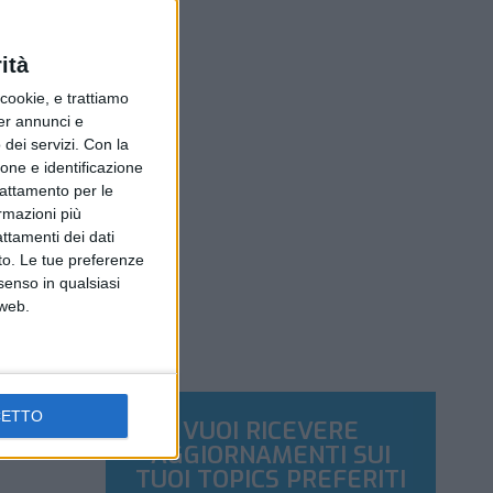
ità
ookie, e trattiamo
per annunci e
dei servizi.
Con la
ione e identificazione
trattamento per le
ormazioni più
attamenti dei dati
nto. Le tue preferenze
senso in qualsiasi
 web.
CETTO
VUOI RICEVERE
AGGIORNAMENTI SUI
TUOI TOPICS PREFERITI