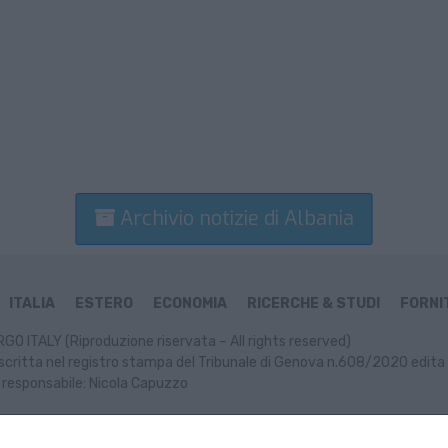
Archivio notizie di Albania
ITALIA
ESTERO
ECONOMIA
RICERCHE & STUDI
FORNIT
GO ITALY (Riproduzione riservata – All rights reserved)
scritta nel registro stampa del Tribunale di Genova n.608/2020 edita 
 responsabile: Nicola Capuzzo
ormativa Cookie
Informativa Privacy
P. IVA: 02499470991