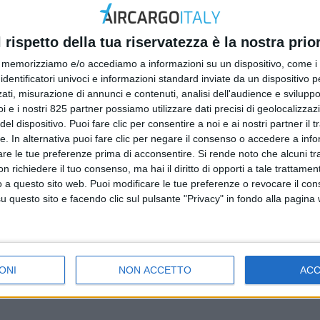
l rispetto della tua riservatezza è la nostra prior
memorizziamo e/o accediamo a informazioni su un dispositivo, come i c
identificatori univoci e informazioni standard inviate da un dispositivo 
ati, misurazione di annunci e contenuti, analisi dell'audience e sviluppo 
i e i nostri 825 partner possiamo utilizzare dati precisi di geolocalizzaz
el dispositivo. Puoi fare clic per consentire a noi e ai nostri partner il 
tte. In alternativa puoi fare clic per negare il consenso o accedere a inf
are le tue preferenze prima di acconsentire.
Si rende noto che alcuni tr
 richiedere il tuo consenso, ma hai il diritto di opporti a tale trattame
o a questo sito web. Puoi modificare le tue preferenze o revocare il con
questo sito e facendo clic sul pulsante "Privacy" in fondo alla pagina
ONI
NON ACCETTO
AC