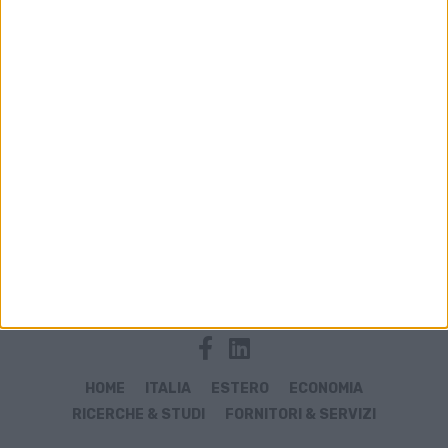
Archivio notizie di assicurazione
HOME
ITALIA
ESTERO
ECONOMIA
RICERCHE & STUDI
FORNITORI & SERVIZI