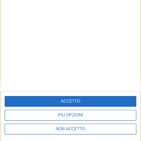
TUOI TOPICS PREFERITI OGNI
GIORNO?
ISCRIVITI
Dichiaro di aver letto e compreso l'informativa sulla privacy e
di dare il mio consenso alla ricezione di promozioni commerciali
ed informative.
Vedi POLITICA SULLA PRIVACY.
ACCETTO
PIÙ OPZIONI
NON ACCETTO