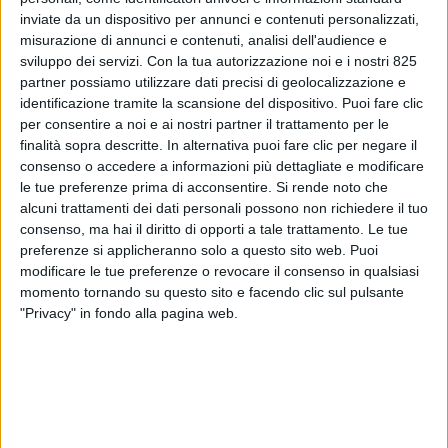
inviate da un dispositivo per annunci e contenuti personalizzati,
misurazione di annunci e contenuti, analisi dell'audience e
sviluppo dei servizi.
Con la tua autorizzazione noi e i nostri 825
partner possiamo utilizzare dati precisi di geolocalizzazione e
identificazione tramite la scansione del dispositivo. Puoi fare clic
per consentire a noi e ai nostri partner il trattamento per le
finalità sopra descritte. In alternativa puoi fare clic per negare il
consenso o accedere a informazioni più dettagliate e modificare
ITALIA
9 FEBBRAIO 2018
le tue preferenze prima di acconsentire.
Si rende noto che
Assicurazione per conto di chi
alcuni trattamenti dei dati personali possono non richiedere il tuo
consenso, ma hai il diritto di opporti a tale trattamento. Le tue
spetta in ambito trasporti. Chi
preferenze si applicheranno solo a questo sito web. Puoi
modificare le tue preferenze o revocare il consenso in qualsiasi
ha diritto all’indennizzo?
momento tornando su questo sito e facendo clic sul pulsante
"Privacy" in fondo alla pagina web.
VUOI RICEVERE AGGIORNAMENTI SUI