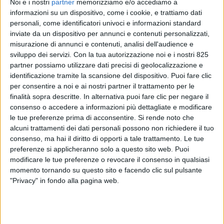
Noi e i nostri
partner
memorizziamo e/o accediamo a
informazioni su un dispositivo, come i cookie, e trattiamo dati
personali, come identificatori univoci e informazioni standard
inviate da un dispositivo per annunci e contenuti personalizzati,
misurazione di annunci e contenuti, analisi dell'audience e
sviluppo dei servizi.
Con la tua autorizzazione noi e i nostri 825
partner possiamo utilizzare dati precisi di geolocalizzazione e
identificazione tramite la scansione del dispositivo. Puoi fare clic
per consentire a noi e ai nostri partner il trattamento per le
finalità sopra descritte. In alternativa puoi fare clic per negare il
consenso o accedere a informazioni più dettagliate e modificare
ESTERO
2 GENNAIO 2018
le tue preferenze prima di acconsentire.
Si rende noto che
E’ di un volo cargo l’incidente
alcuni trattamenti dei dati personali possono non richiedere il tuo
aereo più grave del 2017
consenso, ma hai il diritto di opporti a tale trattamento. Le tue
preferenze si applicheranno solo a questo sito web. Puoi
modificare le tue preferenze o revocare il consenso in qualsiasi
momento tornando su questo sito e facendo clic sul pulsante
"Privacy" in fondo alla pagina web.