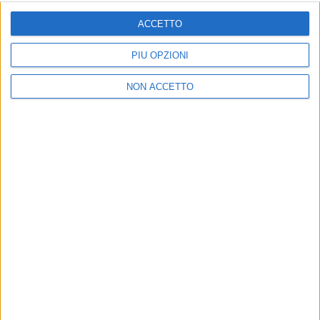
ISCRIVITI
ACCETTO
Dichiaro di aver letto e compreso l'informativa sulla privacy e
di dare il mio consenso alla ricezione di promozioni commerciali
PIÙ OPZIONI
ed informative.
Vedi POLITICA SULLA PRIVACY.
NON ACCETTO