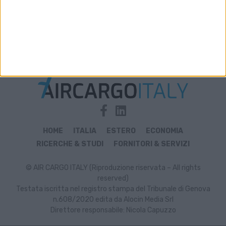
Archivio notizie di autorizzazioni
HOME
ITALIA
ESTERO
ECONOMIA
RICERCHE & STUDI
FORNITORI & SERVIZI
© AIR CARGO ITALY (Riproduzione riservata – All rights
reserved)
Testata iscritta nel registro stampa del Tribunale di Genova
n.608/2020 edita da Alocin Media Srl
Direttore responsabile: Nicola Capuzzo