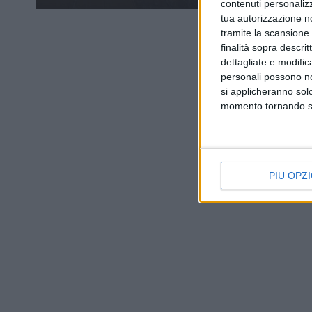
contenuti personalizz
tua autorizzazione no
tramite la scansione d
finalità sopra descri
dettagliate e modific
personali possono non
si applicheranno sol
momento tornando su 
PIÙ OPZI