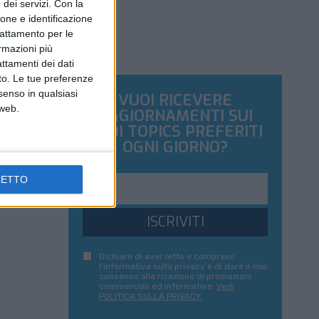
dei servizi.
Con la
ione e identificazione
trattamento per le
ormazioni più
attamenti dei dati
nto. Le tue preferenze
senso in qualsiasi
VUOI RICEVERE
 web.
AGGIORNAMENTI SUI
TUOI TOPICS PREFERITI
OGNI GIORNO?
CETTO
ISCRIVITI
Dichiaro di aver letto e compreso
l'informativa sulla privacy e di dare il mio
consenso alla ricezione di promozioni
commerciali ed informative.
Vedi
POLITICA SULLA PRIVACY.