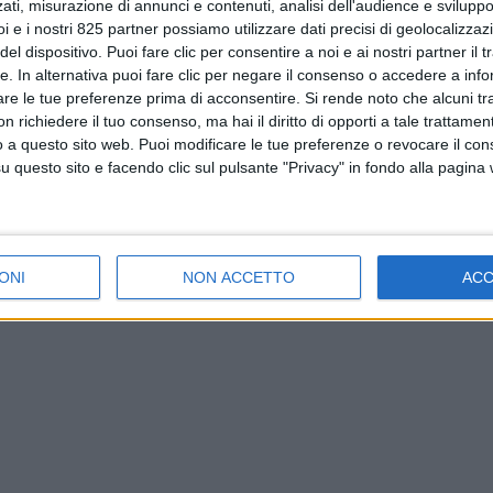
ati, misurazione di annunci e contenuti, analisi dell'audience e sviluppo 
i e i nostri 825 partner possiamo utilizzare dati precisi di geolocalizzaz
el dispositivo. Puoi fare clic per consentire a noi e ai nostri partner il 
tte. In alternativa puoi fare clic per negare il consenso o accedere a inf
are le tue preferenze prima di acconsentire.
Si rende noto che alcuni tr
 richiedere il tuo consenso, ma hai il diritto di opporti a tale trattame
o a questo sito web. Puoi modificare le tue preferenze o revocare il con
questo sito e facendo clic sul pulsante "Privacy" in fondo alla pagina
ONI
NON ACCETTO
AC