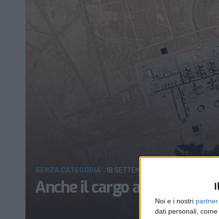
SENZA CATEGORIA
18 SETTEMBRE 2019
Anche il cargo aereo colpito 
I
Noi e i nostri
partner
dati personali, come 