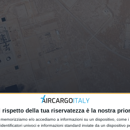
dagli attacchi all’Arabia Saudita
l rispetto della tua riservatezza è la nostra prior
memorizziamo e/o accediamo a informazioni su un dispositivo, come i c
identificatori univoci e informazioni standard inviate da un dispositivo 