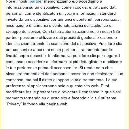
Noi e i nostri
partner
memorizziamo e/o accediamo a
informazioni su un dispositivo, come i cookie, e trattiamo dati
personali, come identificatori univoci e informazioni standard
inviate da un dispositivo per annunci e contenuti personalizzati,
misurazione di annunci e contenuti, analisi dell'audience e
sviluppo dei servizi.
Con la tua autorizzazione noi e i nostri 825
partner possiamo utilizzare dati precisi di geolocalizzazione e
identificazione tramite la scansione del dispositivo. Puoi fare clic
per consentire a noi e ai nostri partner il trattamento per le
finalità sopra descritte. In alternativa puoi fare clic per negare il
consenso o accedere a informazioni più dettagliate e modificare
ITALIA
1 MARZO 2023
le tue preferenze prima di acconsentire.
Si rende noto che
Carenini (Ups) è il nuovo
alcuni trattamenti dei dati personali possono non richiedere il tuo
presidente di Aicai
consenso, ma hai il diritto di opporti a tale trattamento. Le tue
preferenze si applicheranno solo a questo sito web. Puoi
modificare le tue preferenze o revocare il consenso in qualsiasi
momento tornando su questo sito e facendo clic sul pulsante
"Privacy" in fondo alla pagina web.