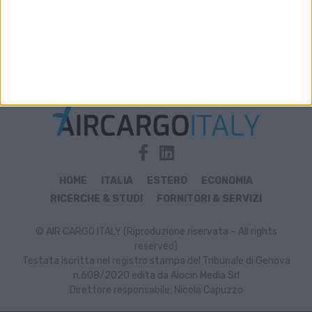
Archivio notizie di Carenini
HOME
ITALIA
ESTERO
ECONOMIA
RICERCHE & STUDI
FORNITORI & SERVIZI
© AIR CARGO ITALY (Riproduzione riservata – All rights
reserved)
Testata iscritta nel registro stampa del Tribunale di Genova
n.608/2020 edita da Alocin Media Srl
Direttore responsabile: Nicola Capuzzo