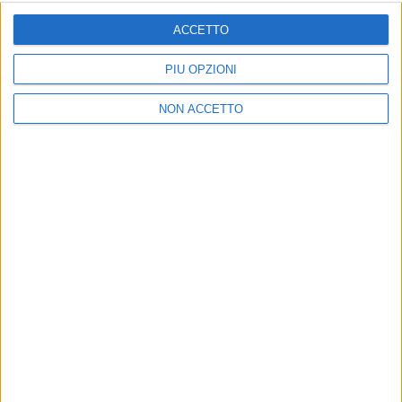
ISCRIVITI
ACCETTO
Dichiaro di aver letto e compreso l'informativa sulla privacy e
di dare il mio consenso alla ricezione di promozioni commerciali
PIÙ OPZIONI
ed informative.
Vedi POLITICA SULLA PRIVACY.
NON ACCETTO