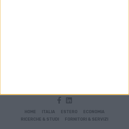
Archivio notizie di CEO
HOME
ITALIA
ESTERO
ECONOMIA
RICERCHE & STUDI
FORNITORI & SERVIZI