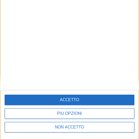
TUOI TOPICS PREFERITI OGNI
GIORNO?
ISCRIVITI
Dichiaro di aver letto e compreso l'informativa sulla privacy e
di dare il mio consenso alla ricezione di promozioni commerciali
ed informative.
Vedi POLITICA SULLA PRIVACY.
ACCETTO
PIÙ OPZIONI
NON ACCETTO