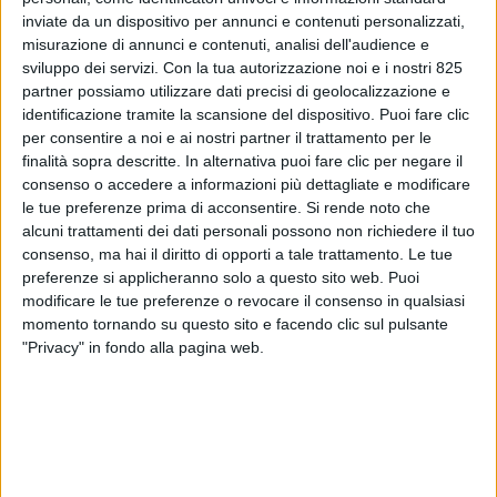
inviate da un dispositivo per annunci e contenuti personalizzati,
misurazione di annunci e contenuti, analisi dell'audience e
sviluppo dei servizi.
Con la tua autorizzazione noi e i nostri 825
partner possiamo utilizzare dati precisi di geolocalizzazione e
identificazione tramite la scansione del dispositivo. Puoi fare clic
per consentire a noi e ai nostri partner il trattamento per le
finalità sopra descritte. In alternativa puoi fare clic per negare il
consenso o accedere a informazioni più dettagliate e modificare
ITALIA
26 MARZO 2019
le tue preferenze prima di acconsentire.
Si rende noto che
DHL Express Italy pesca
alcuni trattamenti dei dati personali possono non richiedere il tuo
consenso, ma hai il diritto di opporti a tale trattamento. Le tue
dall’aeroporto Marconi per la
preferenze si applicheranno solo a questo sito web. Puoi
modificare le tue preferenze o revocare il consenso in qualsiasi
nuova a.d.
momento tornando su questo sito e facendo clic sul pulsante
"Privacy" in fondo alla pagina web.
VUOI RICEVERE AGGIORNAMENTI SUI