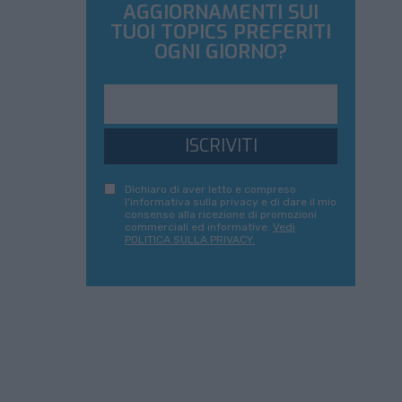
AGGIORNAMENTI SUI
TUOI TOPICS PREFERITI
OGNI GIORNO?
ISCRIVITI
Dichiaro di aver letto e compreso
l'informativa sulla privacy e di dare il mio
consenso alla ricezione di promozioni
commerciali ed informative.
Vedi
POLITICA SULLA PRIVACY.