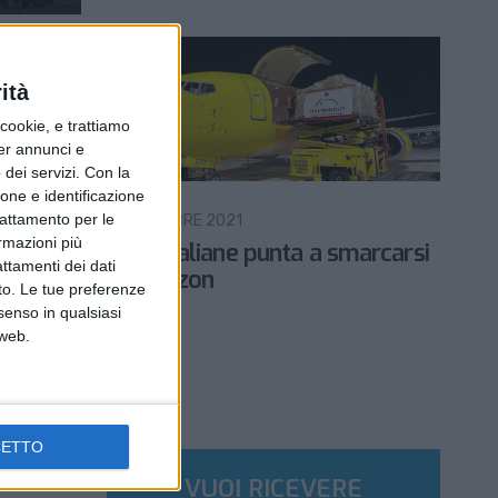
ità
ookie, e trattiamo
per annunci e
dei servizi.
Con la
ione e identificazione
ITALIA
trattamento per le
17 SETTEMBRE 2021
ormazioni più
 ricavi
Poste Italiane punta a smarcarsi
attamenti dei dati
oste
da Amazon
nto. Le tue preferenze
senso in qualsiasi
 web.
CETTO
VUOI RICEVERE