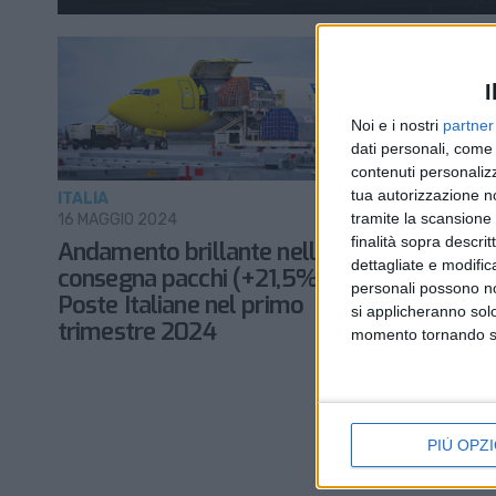
I
Noi e i nostri
partner
dati personali, come 
contenuti personalizz
tua autorizzazione no
ITALIA
ITALIA
tramite la scansione d
16 MAGGIO 2024
29 FEBBRAIO
finalità sopra descri
Andamento brillante nella
Per Poste
dettagliate e modific
consegna pacchi (+21,5%) per
aumento 
personali possono non
Poste Italiane nel primo
nel 2023
si applicheranno sol
trimestre 2024
momento tornando su 
PIÙ OPZI