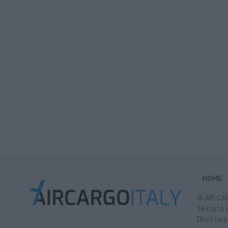
HOME
© AIR CAR
Testata i
Direttore