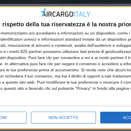
l rispetto della tua riservatezza è la nostra prior
memorizziamo e/o accediamo a informazioni su un dispositivo, come i c
identificatori univoci e informazioni standard inviate da un dispositivo 
ati, misurazione di annunci e contenuti, analisi dell'audience e sviluppo 
i e i nostri 825 partner possiamo utilizzare dati precisi di geolocalizzaz
ITALIA
el dispositivo. Puoi fare clic per consentire a noi e ai nostri partner il 
 2024
22 AGOSTO 2022
tte. In alternativa puoi fare clic per negare il consenso o accedere a inf
 Italiane volumi in
In calo volumi (-10,9%) e
are le tue preferenze prima di acconsentire.
Si rende noto che alcuni tr
nella consegna pacchi
(-1,8%) per i pacchi di P
 richiedere il tuo consenso, ma hai il diritto di opporti a tale trattame
 (+6,8%)
Italiane
o a questo sito web. Puoi modificare le tue preferenze o revocare il con
questo sito e facendo clic sul pulsante "Privacy" in fondo alla pagina
ONI
NON ACCETTO
AC