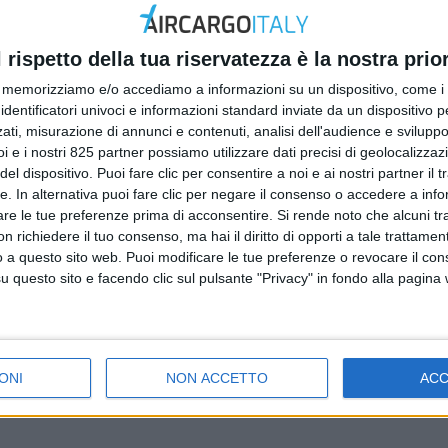
l rispetto della tua riservatezza è la nostra prior
memorizziamo e/o accediamo a informazioni su un dispositivo, come i c
identificatori univoci e informazioni standard inviate da un dispositivo 
ati, misurazione di annunci e contenuti, analisi dell'audience e sviluppo 
i e i nostri 825 partner possiamo utilizzare dati precisi di geolocalizzaz
el dispositivo. Puoi fare clic per consentire a noi e ai nostri partner il 
tte. In alternativa puoi fare clic per negare il consenso o accedere a inf
are le tue preferenze prima di acconsentire.
Si rende noto che alcuni tr
 richiedere il tuo consenso, ma hai il diritto di opporti a tale trattame
o a questo sito web. Puoi modificare le tue preferenze o revocare il con
questo sito e facendo clic sul pulsante "Privacy" in fondo alla pagina
ONI
NON ACCETTO
AC