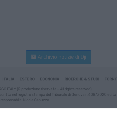
Archivio notizie di Dji
ITALIA
ESTERO
ECONOMIA
RICERCHE & STUDI
FORNIT
GO ITALY (Riproduzione riservata – All rights reserved)
scritta nel registro stampa del Tribunale di Genova n.608/2020 edita 
 responsabile: Nicola Capuzzo
ormativa Cookie
Informativa Privacy
P. IVA: 02499470991