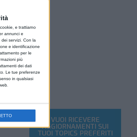
ità
ookie, e trattiamo
per annunci e
dei servizi.
Con la
ione e identificazione
trattamento per le
ormazioni più
attamenti dei dati
nto. Le tue preferenze
senso in qualsiasi
 web.
CETTO
VUOI RICEVERE
AGGIORNAMENTI SUI
TUOI TOPICS PREFERITI