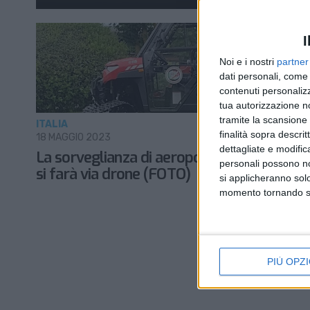
I
Noi e i nostri
partner
dati personali, come 
contenuti personalizz
tua autorizzazione no
tramite la scansione d
ITALIA
finalità sopra descri
18 MAGGIO 2023
dettagliate e modific
La sorveglianza di aeroporti e siti logistici
personali possono non
si farà via drone (FOTO)
si applicheranno sol
momento tornando su 
PIÙ OPZI