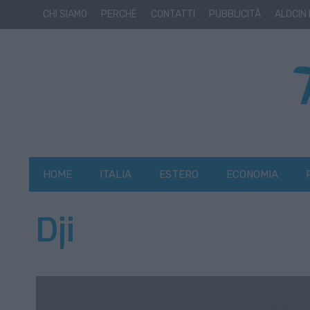
CHI SIAMO
PERCHÈ
CONTATTI
PUBBLICITÀ
ALOCIN
HOME
ITALIA
ESTERO
ECONOMIA
Dji