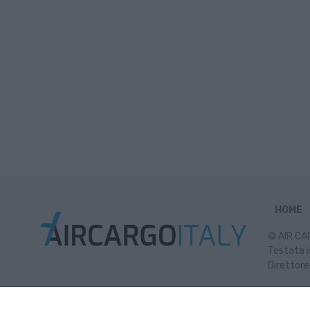
HOME
© AIR CAR
Testata i
Direttore
Inf