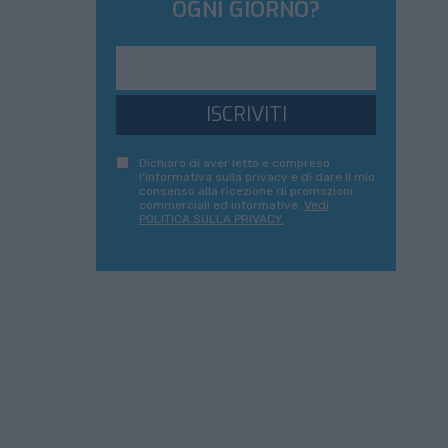
OGNI GIORNO?
ISCRIVITI
Dichiaro di aver letto e compreso
l'informativa sulla privacy e di dare il mio
consenso alla ricezione di promozioni
commerciali ed informative.
Vedi
POLITICA SULLA PRIVACY.