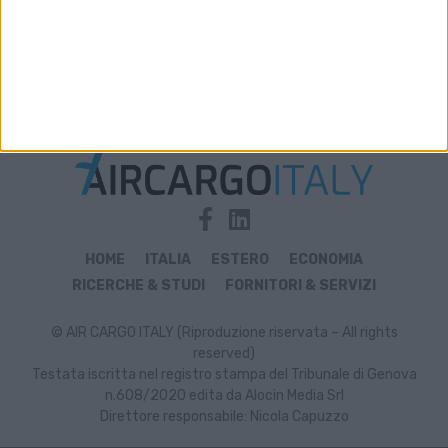
Archivio notizie di E-Saf
HOME
ITALIA
ESTERO
ECONOMIA
RICERCHE & STUDI
FORNITORI & SERVIZI
© AIR CARGO ITALY (Riproduzione riservata – All rights
reserved)
Testata iscritta nel registro stampa del Tribunale di Genova
n.608/2020 edita da Alocin Media Srl
Direttore responsabile: Nicola Capuzzo