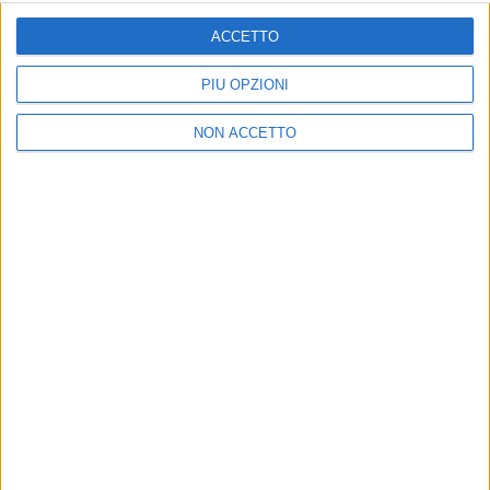
ISCRIVITI
ACCETTO
Dichiaro di aver letto e compreso l'informativa sulla privacy e
di dare il mio consenso alla ricezione di promozioni commerciali
PIÙ OPZIONI
ed informative.
Vedi POLITICA SULLA PRIVACY.
NON ACCETTO