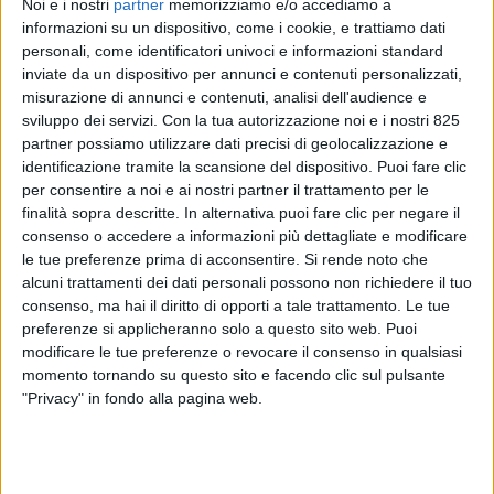
Noi e i nostri
partner
memorizziamo e/o accediamo a
informazioni su un dispositivo, come i cookie, e trattiamo dati
personali, come identificatori univoci e informazioni standard
inviate da un dispositivo per annunci e contenuti personalizzati,
misurazione di annunci e contenuti, analisi dell'audience e
sviluppo dei servizi.
Con la tua autorizzazione noi e i nostri 825
partner possiamo utilizzare dati precisi di geolocalizzazione e
identificazione tramite la scansione del dispositivo. Puoi fare clic
per consentire a noi e ai nostri partner il trattamento per le
RICERCHE & STUDI
8 GIUGNO 2026
finalità sopra descritte. In alternativa puoi fare clic per negare il
Anche il 2026 un anno
consenso o accedere a informazioni più dettagliate e modificare
le tue preferenze prima di acconsentire.
Si rende noto che
“deludente per la produzione
alcuni trattamenti dei dati personali possono non richiedere il tuo
di carburante Saf”
consenso, ma hai il diritto di opporti a tale trattamento. Le tue
preferenze si applicheranno solo a questo sito web. Puoi
modificare le tue preferenze o revocare il consenso in qualsiasi
momento tornando su questo sito e facendo clic sul pulsante
"Privacy" in fondo alla pagina web.