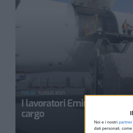
ITALIA
1 LUGLIO 2021
I lavoratori Emirates in sci
cargo
I
Noi e i nostri
partner
dati personali, come 