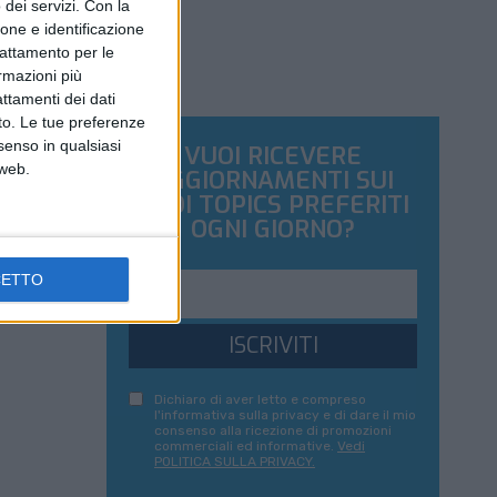
dei servizi.
Con la
ione e identificazione
trattamento per le
ormazioni più
attamenti dei dati
nto. Le tue preferenze
senso in qualsiasi
VUOI RICEVERE
 web.
AGGIORNAMENTI SUI
TUOI TOPICS PREFERITI
OGNI GIORNO?
CETTO
ISCRIVITI
Dichiaro di aver letto e compreso
l'informativa sulla privacy e di dare il mio
consenso alla ricezione di promozioni
commerciali ed informative.
Vedi
POLITICA SULLA PRIVACY.