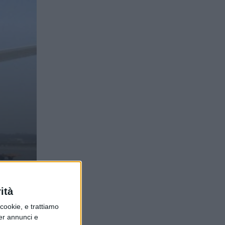
ità
ookie, e trattiamo
per annunci e