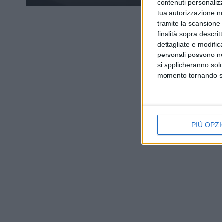
contenuti personalizz
tua autorizzazione no
tramite la scansione d
finalità sopra descri
dettagliate e modific
personali possono non
si applicheranno sol
momento tornando su 
PIÙ OPZI