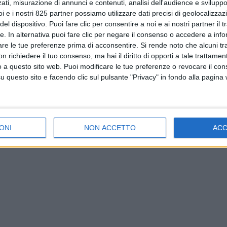
ati, misurazione di annunci e contenuti, analisi dell'audience e sviluppo 
i e i nostri 825 partner possiamo utilizzare dati precisi di geolocalizzaz
el dispositivo. Puoi fare clic per consentire a noi e ai nostri partner il 
tte. In alternativa puoi fare clic per negare il consenso o accedere a inf
are le tue preferenze prima di acconsentire.
Si rende noto che alcuni tr
 richiedere il tuo consenso, ma hai il diritto di opporti a tale trattame
o a questo sito web. Puoi modificare le tue preferenze o revocare il con
questo sito e facendo clic sul pulsante "Privacy" in fondo alla pagina
ONI
NON ACCETTO
AC