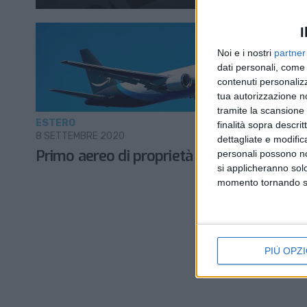
I
Noi e i nostri
partner
dati personali, come 
contenuti personalizz
tua autorizzazione no
tramite la scansione d
ESTERO
finalità sopra descri
8 SETTEMBRE 2020
dettagliate e modific
Primo aereo di proprietà per Amazon Air
personali possono non
si applicheranno sol
momento tornando su 
PIÙ OPZI