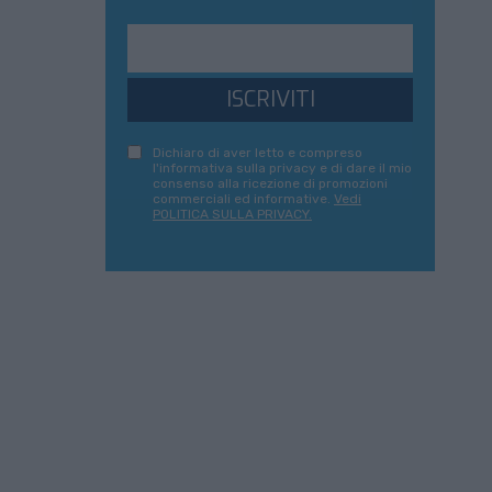
ISCRIVITI
Dichiaro di aver letto e compreso
l'informativa sulla privacy e di dare il mio
consenso alla ricezione di promozioni
commerciali ed informative.
Vedi
POLITICA SULLA PRIVACY.