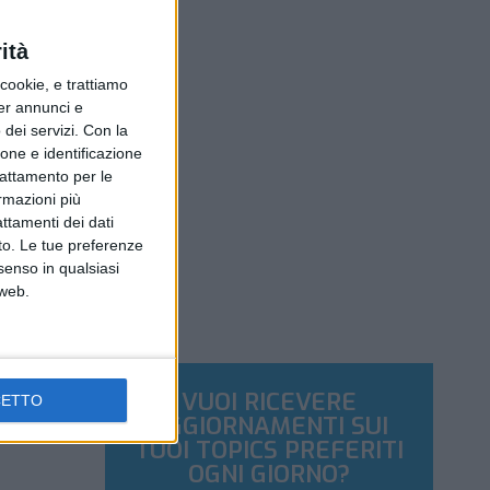
ità
ookie, e trattiamo
per annunci e
dei servizi.
Con la
ione e identificazione
trattamento per le
ormazioni più
attamenti dei dati
nto. Le tue preferenze
senso in qualsiasi
 web.
VUOI RICEVERE
CETTO
AGGIORNAMENTI SUI
TUOI TOPICS PREFERITI
OGNI GIORNO?