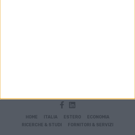
Archivio notizie di infarstrutture
HOME
ITALIA
ESTERO
ECONOMIA
RICERCHE & STUDI
FORNITORI & SERVIZI