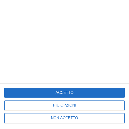
TUOI TOPICS PREFERITI OGNI
GIORNO?
ISCRIVITI
Dichiaro di aver letto e compreso l'informativa sulla privacy e
di dare il mio consenso alla ricezione di promozioni commerciali
ed informative.
Vedi POLITICA SULLA PRIVACY.
ACCETTO
PIÙ OPZIONI
NON ACCETTO