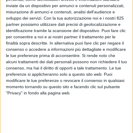
inviate da un dispositivo per annunci e contenuti personalizzati,
misurazione di annunci e contenuti, analisi dell'audience e
sviluppo dei servizi.
Con la tua autorizzazione noi e i nostri 825
partner possiamo utilizzare dati precisi di geolocalizzazione e
identificazione tramite la scansione del dispositivo. Puoi fare clic
per consentire a noi e ai nostri partner il trattamento per le
finalità sopra descritte. In alternativa puoi fare clic per negare il
consenso o accedere a informazioni più dettagliate e modificare
ESTERO
22 GIUGNO 2018
le tue preferenze prima di acconsentire.
Si rende noto che
I 7 vizi capitali della logistica
alcuni trattamenti dei dati personali possono non richiedere il tuo
consenso, ma hai il diritto di opporti a tale trattamento. Le tue
italiana secondo Betty
preferenze si applicheranno solo a questo sito web. Puoi
modificare le tue preferenze o revocare il consenso in qualsiasi
Schiavoni (Alsea)
momento tornando su questo sito e facendo clic sul pulsante
"Privacy" in fondo alla pagina web.
VUOI RICEVERE AGGIORNAMENTI SUI