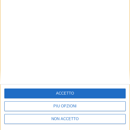
TUOI TOPICS PREFERITI OGNI
GIORNO?
ISCRIVITI
Dichiaro di aver letto e compreso l'informativa sulla privacy e
di dare il mio consenso alla ricezione di promozioni commerciali
ed informative.
Vedi POLITICA SULLA PRIVACY.
ACCETTO
PIÙ OPZIONI
NON ACCETTO