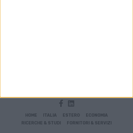
Archivio notizie di Lorenzo Schettini
HOME
ITALIA
ESTERO
ECONOMIA
RICERCHE & STUDI
FORNITORI & SERVIZI