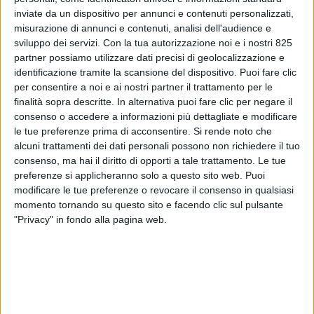
inviate da un dispositivo per annunci e contenuti personalizzati,
misurazione di annunci e contenuti, analisi dell'audience e
sviluppo dei servizi.
Con la tua autorizzazione noi e i nostri 825
partner possiamo utilizzare dati precisi di geolocalizzazione e
identificazione tramite la scansione del dispositivo. Puoi fare clic
per consentire a noi e ai nostri partner il trattamento per le
finalità sopra descritte. In alternativa puoi fare clic per negare il
consenso o accedere a informazioni più dettagliate e modificare
le tue preferenze prima di acconsentire.
Si rende noto che
alcuni trattamenti dei dati personali possono non richiedere il tuo
ITALIA
18 LUGLIO 2019
consenso, ma hai il diritto di opporti a tale trattamento. Le tue
Alha premiata a Fiumicino
preferenze si applicheranno solo a questo sito web. Puoi
modificare le tue preferenze o revocare il consenso in qualsiasi
con il certificato Ceiv Pharma
momento tornando su questo sito e facendo clic sul pulsante
"Privacy" in fondo alla pagina web.
VUOI RICEVERE AGGIORNAMENTI SUI