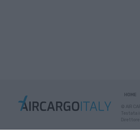
HOME
© AIR CAR
Testata i
Direttore
Inf