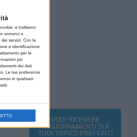
ità
ookie, e trattiamo
per annunci e
dei servizi.
Con la
ione e identificazione
trattamento per le
ormazioni più
attamenti dei dati
nto. Le tue preferenze
senso in qualsiasi
 web.
CETTO
VUOI RICEVERE
AGGIORNAMENTI SUI
TUOI TOPICS PREFERITI