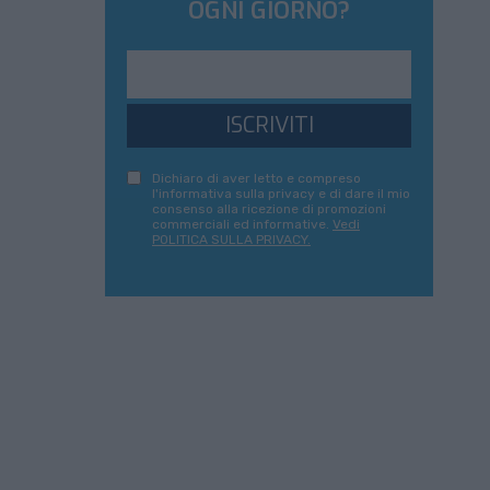
OGNI GIORNO?
ISCRIVITI
Dichiaro di aver letto e compreso
l'informativa sulla privacy e di dare il mio
consenso alla ricezione di promozioni
commerciali ed informative.
Vedi
POLITICA SULLA PRIVACY.