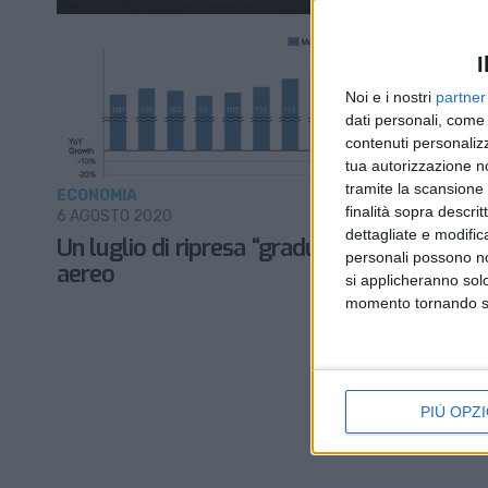
I
Noi e i nostri
partner
dati personali, come 
contenuti personalizz
tua autorizzazione no
tramite la scansione d
ECONOMIA
finalità sopra descri
6 AGOSTO 2020
dettagliate e modific
Un luglio di ripresa “graduale” per il cargo
personali possono non
aereo
si applicheranno sol
momento tornando su 
PIÙ OPZI