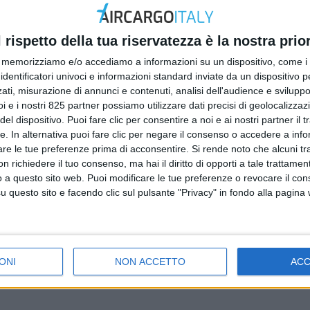
l rispetto della tua riservatezza è la nostra prior
memorizziamo e/o accediamo a informazioni su un dispositivo, come i c
identificatori univoci e informazioni standard inviate da un dispositivo 
ati, misurazione di annunci e contenuti, analisi dell'audience e sviluppo 
i e i nostri 825 partner possiamo utilizzare dati precisi di geolocalizzaz
el dispositivo. Puoi fare clic per consentire a noi e ai nostri partner il 
tte. In alternativa puoi fare clic per negare il consenso o accedere a inf
are le tue preferenze prima di acconsentire.
Si rende noto che alcuni tr
 richiedere il tuo consenso, ma hai il diritto di opporti a tale trattame
o a questo sito web. Puoi modificare le tue preferenze o revocare il con
questo sito e facendo clic sul pulsante "Privacy" in fondo alla pagina
ONI
NON ACCETTO
AC