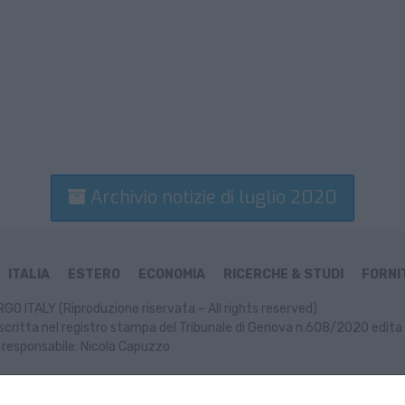
Archivio notizie di luglio 2020
ITALIA
ESTERO
ECONOMIA
RICERCHE & STUDI
FORNIT
GO ITALY (Riproduzione riservata – All rights reserved)
scritta nel registro stampa del Tribunale di Genova n.608/2020 edita 
 responsabile: Nicola Capuzzo
ormativa Cookie
Informativa Privacy
P. IVA: 02499470991