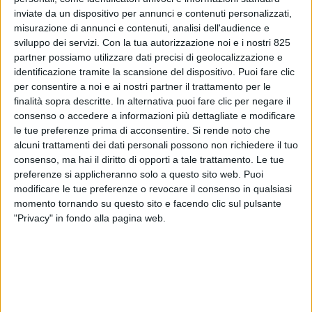
inviate da un dispositivo per annunci e contenuti personalizzati,
misurazione di annunci e contenuti, analisi dell'audience e
sviluppo dei servizi.
Con la tua autorizzazione noi e i nostri 825
partner possiamo utilizzare dati precisi di geolocalizzazione e
identificazione tramite la scansione del dispositivo. Puoi fare clic
per consentire a noi e ai nostri partner il trattamento per le
finalità sopra descritte. In alternativa puoi fare clic per negare il
consenso o accedere a informazioni più dettagliate e modificare
le tue preferenze prima di acconsentire.
Si rende noto che
alcuni trattamenti dei dati personali possono non richiedere il tuo
ECONOMIA
8 MAGGIO 2019
consenso, ma hai il diritto di opporti a tale trattamento. Le tue
Fercam ha acquisito le attività
preferenze si applicheranno solo a questo sito web. Puoi
modificare le tue preferenze o revocare il consenso in qualsiasi
marittime e aeree di Maimex
momento tornando su questo sito e facendo clic sul pulsante
"Privacy" in fondo alla pagina web.
VUOI RICEVERE AGGIORNAMENTI SUI