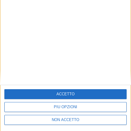
TUOI TOPICS PREFERITI OGNI
GIORNO?
ISCRIVITI
Dichiaro di aver letto e compreso l'informativa sulla privacy e
di dare il mio consenso alla ricezione di promozioni commerciali
ed informative.
Vedi POLITICA SULLA PRIVACY.
ACCETTO
PIÙ OPZIONI
NON ACCETTO