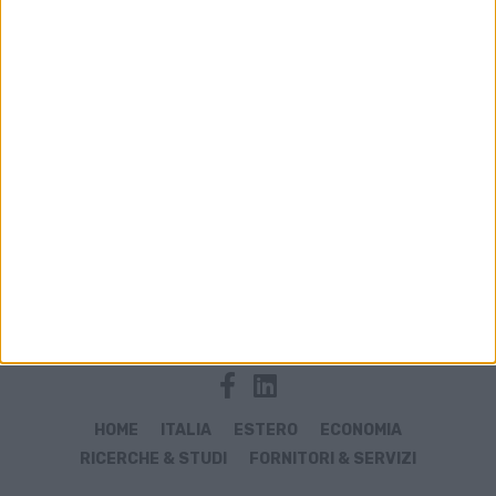
Archivio notizie di Maimex
HOME
ITALIA
ESTERO
ECONOMIA
RICERCHE & STUDI
FORNITORI & SERVIZI