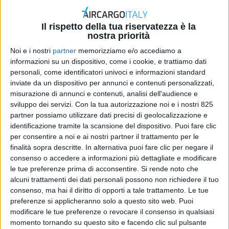
Il rispetto della tua riservatezza è la
nostra priorità
Noi e i nostri
partner
memorizziamo e/o accediamo a
informazioni su un dispositivo, come i cookie, e trattiamo dati
personali, come identificatori univoci e informazioni standard
inviate da un dispositivo per annunci e contenuti personalizzati,
misurazione di annunci e contenuti, analisi dell'audience e
sviluppo dei servizi.
Con la tua autorizzazione noi e i nostri 825
ESTERO
7 OTTOBRE 2020
partner possiamo utilizzare dati precisi di geolocalizzazione e
Maxi spedizione dall’India
identificazione tramite la scansione del dispositivo. Puoi fare clic
per consentire a noi e ai nostri partner il trattamento per le
all’Italia per Alitalia Cargo
finalità sopra descritte. In alternativa puoi fare clic per negare il
consenso o accedere a informazioni più dettagliate e modificare
le tue preferenze prima di acconsentire.
Si rende noto che
alcuni trattamenti dei dati personali possono non richiedere il tuo
consenso, ma hai il diritto di opporti a tale trattamento. Le tue
preferenze si applicheranno solo a questo sito web. Puoi
modificare le tue preferenze o revocare il consenso in qualsiasi
momento tornando su questo sito e facendo clic sul pulsante