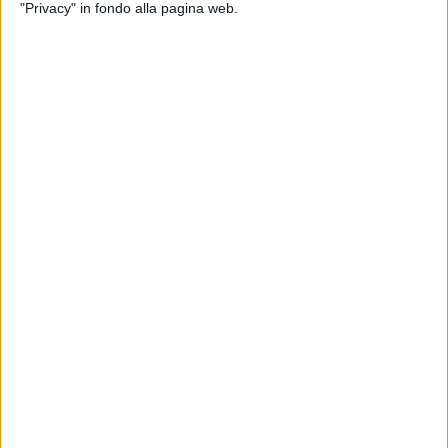
"Privacy" in fondo alla pagina web.
ESTERO
22 GIUGNO 2020
Alitalia Cargo debutta a Mumbai e prepara
Buenos Aires
ECONOMIA
31 GENNAIO 2019