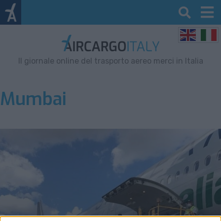
Il giornale online del trasporto aereo merci in Italia
Mumbai