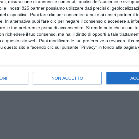
ati, misurazione di annunci e contenuti, analisi dell'audience e sviluppo 
i e i nostri 825 partner possiamo utilizzare dati precisi di geolocalizzaz
el dispositivo. Puoi fare clic per consentire a noi e ai nostri partner il 
tte. In alternativa puoi fare clic per negare il consenso o accedere a inf
are le tue preferenze prima di acconsentire.
Si rende noto che alcuni tr
 richiedere il tuo consenso, ma hai il diritto di opporti a tale trattame
o a questo sito web. Puoi modificare le tue preferenze o revocare il con
questo sito e facendo clic sul pulsante "Privacy" in fondo alla pagina
ONI
NON ACCETTO
AC