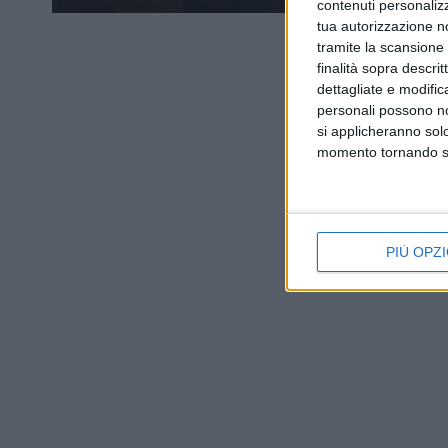
contenuti personalizz
tua autorizzazione no
tramite la scansione d
finalità sopra descri
dettagliate e modific
personali possono non
si applicheranno sol
momento tornando su 
PIÙ OPZI