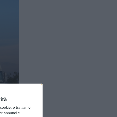
ha
ità
ookie, e trattiamo
per annunci e