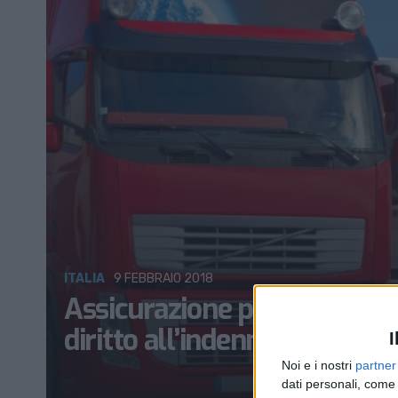
ITALIA
9 FEBBRAIO 2018
Assicurazione per conto di c
diritto all’indennizzo?
I
Noi e i nostri
partner
dati personali, come 