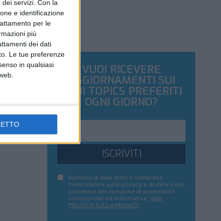
dei servizi.
Con la
ione e identificazione
trattamento per le
ormazioni più
attamenti dei dati
nto. Le tue preferenze
senso in qualsiasi
VUOI RICEVERE
 web.
AGGIORNAMENTI SUI
TUOI TOPICS PREFERITI
OGNI GIORNO?
CETTO
ISCRIVITI
Dichiaro di aver letto e compreso
l'informativa sulla privacy e di dare il mio
consenso alla ricezione di promozioni
commerciali ed informative.
Vedi
POLITICA SULLA PRIVACY.