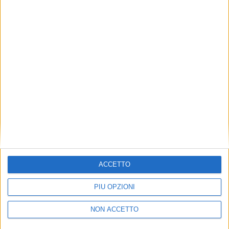
TUOI TOPICS PREFERITI OGNI
GIORNO?
ISCRIVITI
Dichiaro di aver letto e compreso l'informativa sulla privacy e
di dare il mio consenso alla ricezione di promozioni commerciali
ed informative.
Vedi POLITICA SULLA PRIVACY.
ACCETTO
PIÙ OPZIONI
NON ACCETTO