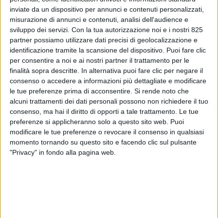
inviate da un dispositivo per annunci e contenuti personalizzati,
misurazione di annunci e contenuti, analisi dell'audience e
sviluppo dei servizi.
Con la tua autorizzazione noi e i nostri 825
partner possiamo utilizzare dati precisi di geolocalizzazione e
identificazione tramite la scansione del dispositivo. Puoi fare clic
per consentire a noi e ai nostri partner il trattamento per le
finalità sopra descritte. In alternativa puoi fare clic per negare il
consenso o accedere a informazioni più dettagliate e modificare
le tue preferenze prima di acconsentire.
Si rende noto che
alcuni trattamenti dei dati personali possono non richiedere il tuo
ESTERO
24 NOVEMBRE 2021
consenso, ma hai il diritto di opporti a tale trattamento. Le tue
FlyPop debutta nel Regno
preferenze si applicheranno solo a questo sito web. Puoi
modificare le tue preferenze o revocare il consenso in qualsiasi
Unito come vettore cargo
momento tornando su questo sito e facendo clic sul pulsante
"Privacy" in fondo alla pagina web.
VUOI RICEVERE AGGIORNAMENTI SUI