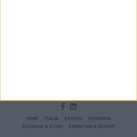
Archivio notizie di nuovo vettore cargo
HOME
ITALIA
ESTERO
ECONOMIA
RICERCHE & STUDI
FORNITORI & SERVIZI