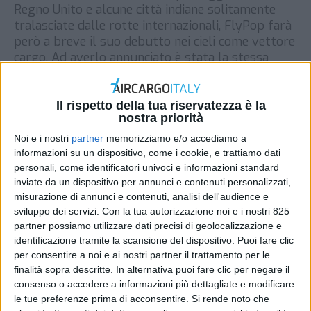
Regno Unito e alcune città indiane solitamente
tralasciate dalle rotte internazionali, FlyPop farà
però a breve il suo debutto nei cieli come vettore
cargo. Ad averlo annunciato è stata la stessa
start-up britannica svelando un accordo per il
noleggio di alcuni velivoli da Hi Fly, operatore […]
Il rispetto della tua riservatezza è la
DI
REDAZIONE AIR CARGO ITALY
24 NOVEMBRE
nostra priorità
2021
Noi e i nostri
partner
memorizziamo e/o accediamo a
informazioni su un dispositivo, come i cookie, e trattiamo dati
STAMPA
personali, come identificatori univoci e informazioni standard
inviate da un dispositivo per annunci e contenuti personalizzati,
misurazione di annunci e contenuti, analisi dell'audience e
sviluppo dei servizi.
Con la tua autorizzazione noi e i nostri 825
partner possiamo utilizzare dati precisi di geolocalizzazione e
identificazione tramite la scansione del dispositivo. Puoi fare clic
per consentire a noi e ai nostri partner il trattamento per le
finalità sopra descritte. In alternativa puoi fare clic per negare il
consenso o accedere a informazioni più dettagliate e modificare
le tue preferenze prima di acconsentire.
Si rende noto che