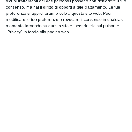
alcuni trattamenti dei dati personali possono non richiedere il tuo
consenso, ma hai il diritto di opporti a tale trattamento. Le tue
preferenze si applicheranno solo a questo sito web. Puoi
modificare le tue preferenze o revocare il consenso in qualsiasi
momento tornando su questo sito e facendo clic sul pulsante
"Privacy" in fondo alla pagina web.
Nata con l’idea di offrire voli passeggeri tra il Regno
Unito e alcune città indiane solitamente tralasciate
dalle rotte internazionali, FlyPop farà però a breve il
suo debutto nei cieli come vettore cargo. Ad averlo
annunciato è stata la stessa start-up britannica
svelando un accordo per il noleggio di alcuni velivoli
da Hi Fly, operatore specializzato in aerei widebody e
autorizzato a operare globalmente.