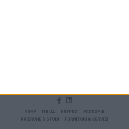
Archivio notizie di sequestro cocaina
HOME
ITALIA
ESTERO
ECONOMIA
RICERCHE & STUDI
FORNITORI & SERVIZI