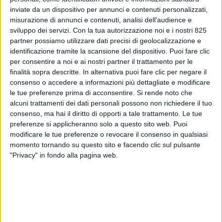
inviate da un dispositivo per annunci e contenuti personalizzati,
misurazione di annunci e contenuti, analisi dell'audience e
sviluppo dei servizi.
Con la tua autorizzazione noi e i nostri 825
partner possiamo utilizzare dati precisi di geolocalizzazione e
identificazione tramite la scansione del dispositivo. Puoi fare clic
per consentire a noi e ai nostri partner il trattamento per le
finalità sopra descritte. In alternativa puoi fare clic per negare il
consenso o accedere a informazioni più dettagliate e modificare
ITALIA
3 MARZO 2025
le tue preferenze prima di acconsentire.
Si rende noto che
Sequestrata cocaina per 3
alcuni trattamenti dei dati personali possono non richiedere il tuo
consenso, ma hai il diritto di opporti a tale trattamento. Le tue
milioni di euro all’aeroporto di
preferenze si applicheranno solo a questo sito web. Puoi
modificare le tue preferenze o revocare il consenso in qualsiasi
Torino
momento tornando su questo sito e facendo clic sul pulsante
"Privacy" in fondo alla pagina web.
VUOI RICEVERE AGGIORNAMENTI SUI