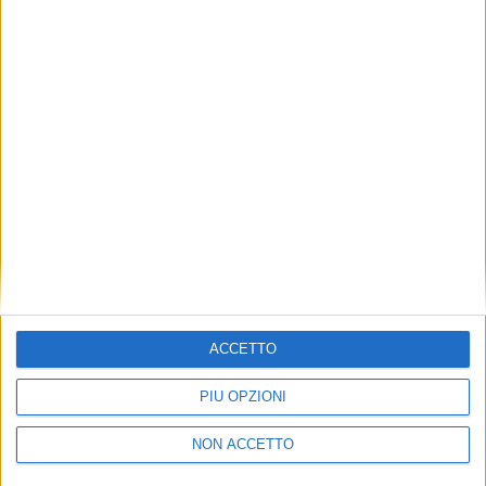
TUOI TOPICS PREFERITI OGNI
GIORNO?
ISCRIVITI
Dichiaro di aver letto e compreso l'informativa sulla privacy e
di dare il mio consenso alla ricezione di promozioni commerciali
ed informative.
Vedi POLITICA SULLA PRIVACY.
ACCETTO
PIÙ OPZIONI
NON ACCETTO