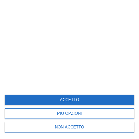
TUOI TOPICS PREFERITI OGNI
GIORNO?
ISCRIVITI
Dichiaro di aver letto e compreso l'informativa sulla privacy e
di dare il mio consenso alla ricezione di promozioni commerciali
ed informative.
Vedi POLITICA SULLA PRIVACY.
ACCETTO
PIÙ OPZIONI
NON ACCETTO