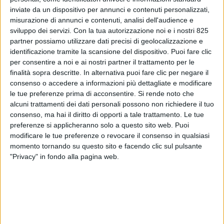
inviate da un dispositivo per annunci e contenuti personalizzati,
misurazione di annunci e contenuti, analisi dell'audience e
sviluppo dei servizi.
Con la tua autorizzazione noi e i nostri 825
partner possiamo utilizzare dati precisi di geolocalizzazione e
identificazione tramite la scansione del dispositivo. Puoi fare clic
per consentire a noi e ai nostri partner il trattamento per le
finalità sopra descritte. In alternativa puoi fare clic per negare il
consenso o accedere a informazioni più dettagliate e modificare
ITALIA
6 GIUGNO 2019
le tue preferenze prima di acconsentire.
Si rende noto che
A Monaco si respira scarso
alcuni trattamenti dei dati personali possono non richiedere il tuo
consenso, ma hai il diritto di opporti a tale trattamento. Le tue
ottimismo per il cargo aereo
preferenze si applicheranno solo a questo sito web. Puoi
modificare le tue preferenze o revocare il consenso in qualsiasi
italiano
momento tornando su questo sito e facendo clic sul pulsante
"Privacy" in fondo alla pagina web.
VUOI RICEVERE AGGIORNAMENTI SUI