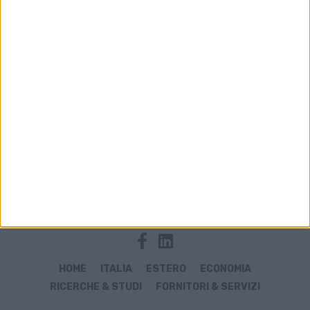
Archivio notizie di Silkway Italia
HOME
ITALIA
ESTERO
ECONOMIA
RICERCHE & STUDI
FORNITORI & SERVIZI