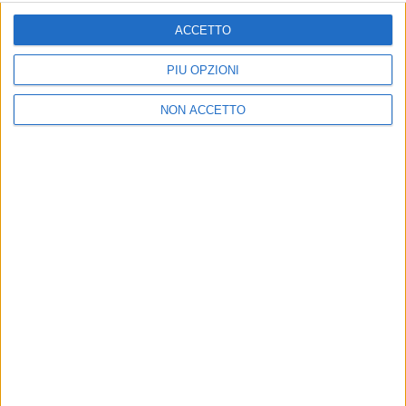
ISCRIVITI
ACCETTO
Dichiaro di aver letto e compreso l'informativa sulla privacy e
di dare il mio consenso alla ricezione di promozioni commerciali
PIÙ OPZIONI
ed informative.
Vedi POLITICA SULLA PRIVACY.
NON ACCETTO