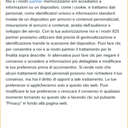
Noi e i nostri
partner
memorizziamo e/o accediamo a
informazioni su un dispositivo, come i cookie, e trattiamo dati
personali, come identificatori univoci e informazioni standard
inviate da un dispositivo per annunci e contenuti personalizzati,
misurazione di annunci e contenuti, analisi dell'audience e
sviluppo dei servizi.
Con la tua autorizzazione noi e i nostri 825
partner possiamo utilizzare dati precisi di geolocalizzazione e
identificazione tramite la scansione del dispositivo. Puoi fare clic
per consentire a noi e ai nostri partner il trattamento per le
ITALIA
2 FEBBRAIO 2022
finalità sopra descritte. In alternativa puoi fare clic per negare il
Cargo Start Srl integra nel
consenso o accedere a informazioni più dettagliate e modificare
le tue preferenze prima di acconsentire.
Si rende noto che
suo tracking la misurazione di
alcuni trattamenti dei dati personali possono non richiedere il tuo
Co2 di Carbon Care
consenso, ma hai il diritto di opporti a tale trattamento. Le tue
preferenze si applicheranno solo a questo sito web. Puoi
modificare le tue preferenze o revocare il consenso in qualsiasi
momento tornando su questo sito e facendo clic sul pulsante
"Privacy" in fondo alla pagina web.