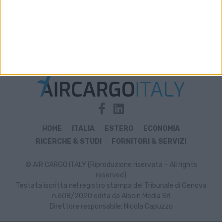
Archivio notizie di StarTracking
HOME
ITALIA
ESTERO
ECONOMIA
RICERCHE & STUDI
FORNITORI & SERVIZI
© AIR CARGO ITALY (Riproduzione riservata – All rights
reserved)
Testata iscritta nel registro stampa del Tribunale di Genova
n.608/2020 edita da Alocin Media Srl
Direttore responsabile: Nicola Capuzzo