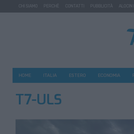
CHI SIAMO
PERCHÈ
CONTATTI
PUBBLICITÀ
ALOCIN
HOME
ITALIA
ESTERO
ECONOMIA
T7-ULS