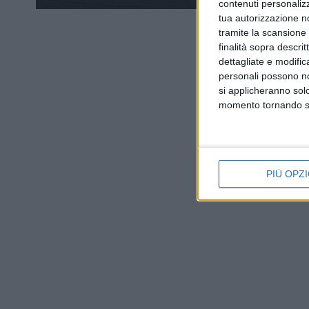
contenuti personalizz
tua autorizzazione no
tramite la scansione d
finalità sopra descri
dettagliate e modific
personali possono non
si applicheranno sol
momento tornando su 
PIÙ OPZI