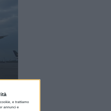
ità
ookie, e trattiamo
per annunci e