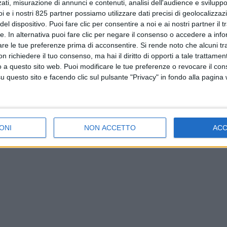
ati, misurazione di annunci e contenuti, analisi dell'audience e sviluppo 
i e i nostri 825 partner possiamo utilizzare dati precisi di geolocalizzaz
el dispositivo. Puoi fare clic per consentire a noi e ai nostri partner il 
tte. In alternativa puoi fare clic per negare il consenso o accedere a inf
are le tue preferenze prima di acconsentire.
Si rende noto che alcuni tr
 richiedere il tuo consenso, ma hai il diritto di opporti a tale trattame
o a questo sito web. Puoi modificare le tue preferenze o revocare il con
questo sito e facendo clic sul pulsante "Privacy" in fondo alla pagina
ONI
NON ACCETTO
AC