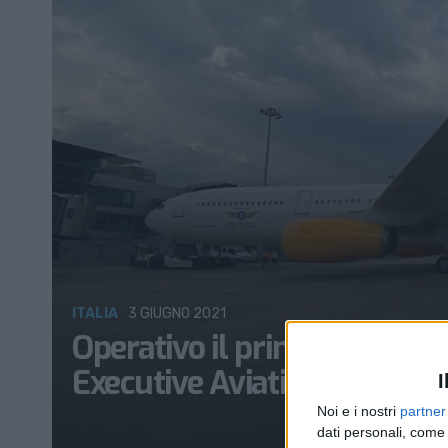
ITALIA
3 GIUGNO 2021
Operativo il primo dei due
Executive Aviation
I
Noi e i nostri
partner
dati personali, come 