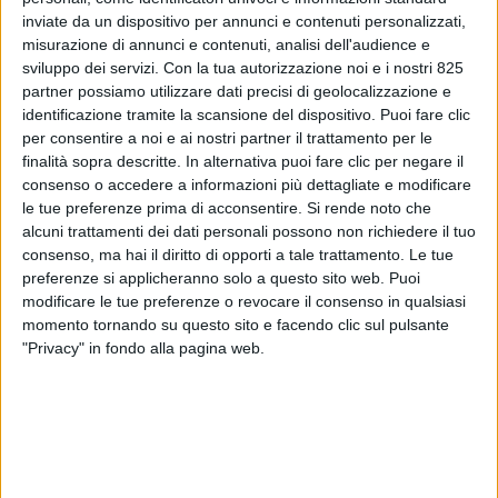
inviate da un dispositivo per annunci e contenuti personalizzati,
misurazione di annunci e contenuti, analisi dell'audience e
sviluppo dei servizi.
Con la tua autorizzazione noi e i nostri 825
partner possiamo utilizzare dati precisi di geolocalizzazione e
identificazione tramite la scansione del dispositivo. Puoi fare clic
per consentire a noi e ai nostri partner il trattamento per le
finalità sopra descritte. In alternativa puoi fare clic per negare il
consenso o accedere a informazioni più dettagliate e modificare
le tue preferenze prima di acconsentire.
Si rende noto che
alcuni trattamenti dei dati personali possono non richiedere il tuo
ESTERO
11 MAGGIO 2020
consenso, ma hai il diritto di opporti a tale trattamento. Le tue
Anche Brindisi nel nuovo
preferenze si applicheranno solo a questo sito web. Puoi
modificare le tue preferenze o revocare il consenso in qualsiasi
network antiCovid dell’ONU
momento tornando su questo sito e facendo clic sul pulsante
"Privacy" in fondo alla pagina web.
VUOI RICEVERE AGGIORNAMENTI SUI