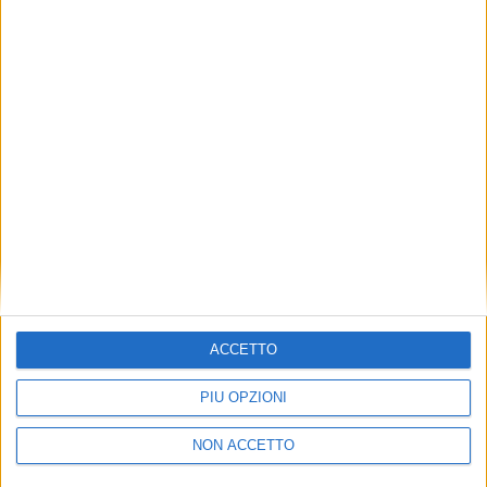
TUOI TOPICS PREFERITI OGNI
GIORNO?
ISCRIVITI
Dichiaro di aver letto e compreso l'informativa sulla privacy e
di dare il mio consenso alla ricezione di promozioni commerciali
ed informative.
Vedi POLITICA SULLA PRIVACY.
ACCETTO
PIÙ OPZIONI
NON ACCETTO