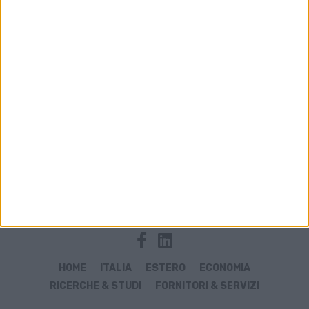
Archivio notizie di UNHRD
HOME
ITALIA
ESTERO
ECONOMIA
RICERCHE & STUDI
FORNITORI & SERVIZI