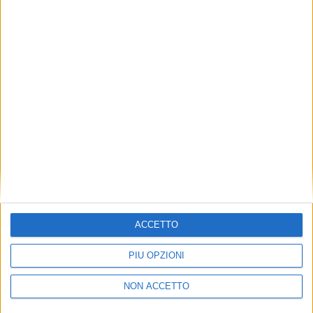
TUOI TOPICS PREFERITI OGNI
GIORNO?
ISCRIVITI
Dichiaro di aver letto e compreso l'informativa sulla privacy e
di dare il mio consenso alla ricezione di promozioni commerciali
ed informative.
Vedi POLITICA SULLA PRIVACY.
ACCETTO
PIÙ OPZIONI
NON ACCETTO