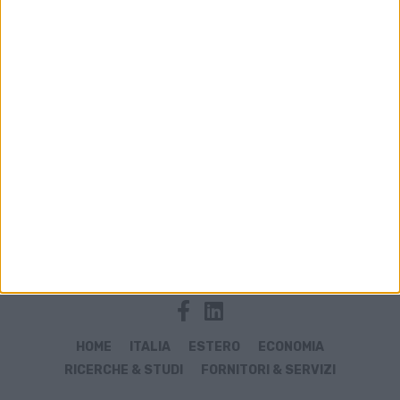
Archivio notizie di vettore cargo
HOME
ITALIA
ESTERO
ECONOMIA
RICERCHE & STUDI
FORNITORI & SERVIZI