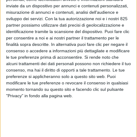
inviate da un dispositivo per annunci e contenuti personalizzati,
misurazione di annunci e contenuti, analisi dell'audience e
sviluppo dei servizi.
Con la tua autorizzazione noi e i nostri 825
partner possiamo utilizzare dati precisi di geolocalizzazione e
identificazione tramite la scansione del dispositivo. Puoi fare clic
per consentire a noi e ai nostri partner il trattamento per le
finalità sopra descritte. In alternativa puoi fare clic per negare il
consenso o accedere a informazioni più dettagliate e modificare
le tue preferenze prima di acconsentire.
Si rende noto che
alcuni trattamenti dei dati personali possono non richiedere il tuo
ESTERO
24 NOVEMBRE 2021
consenso, ma hai il diritto di opporti a tale trattamento. Le tue
FlyPop debutta nel Regno
preferenze si applicheranno solo a questo sito web. Puoi
modificare le tue preferenze o revocare il consenso in qualsiasi
Unito come vettore cargo
momento tornando su questo sito e facendo clic sul pulsante
"Privacy" in fondo alla pagina web.
VUOI RICEVERE AGGIORNAMENTI SUI