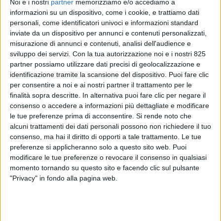
Noi e i nostri
partner
memorizziamo e/o accediamo a
informazioni su un dispositivo, come i cookie, e trattiamo dati
personali, come identificatori univoci e informazioni standard
inviate da un dispositivo per annunci e contenuti personalizzati,
misurazione di annunci e contenuti, analisi dell'audience e
sviluppo dei servizi.
Con la tua autorizzazione noi e i nostri 825
partner possiamo utilizzare dati precisi di geolocalizzazione e
identificazione tramite la scansione del dispositivo. Puoi fare clic
per consentire a noi e ai nostri partner il trattamento per le
ESTERO
29 GIUGNO 2021
finalità sopra descritte. In alternativa puoi fare clic per negare il
Pronta al decollo la prima
consenso o accedere a informazioni più dettagliate e modificare
le tue preferenze prima di acconsentire.
Si rende noto che
compagnia aerea solo merci
alcuni trattamenti dei dati personali possono non richiedere il tuo
del Vietnam
consenso, ma hai il diritto di opporti a tale trattamento. Le tue
preferenze si applicheranno solo a questo sito web. Puoi
modificare le tue preferenze o revocare il consenso in qualsiasi
momento tornando su questo sito e facendo clic sul pulsante
"Privacy" in fondo alla pagina web.