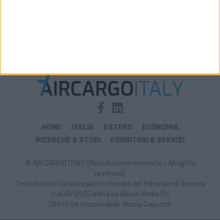
Archivio notizie di Vietnam
HOME
ITALIA
ESTERO
ECONOMIA
RICERCHE & STUDI
FORNITORI & SERVIZI
© AIR CARGO ITALY (Riproduzione riservata – All rights
reserved)
Testata iscritta nel registro stampa del Tribunale di Genova
n.608/2020 edita da Alocin Media Srl
Direttore responsabile: Nicola Capuzzo