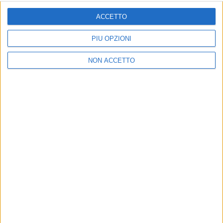
ISCRIVITI
ACCETTO
Dichiaro di aver letto e compreso l'informativa sulla privacy e
di dare il mio consenso alla ricezione di promozioni commerciali
PIÙ OPZIONI
ed informative.
Vedi POLITICA SULLA PRIVACY.
NON ACCETTO