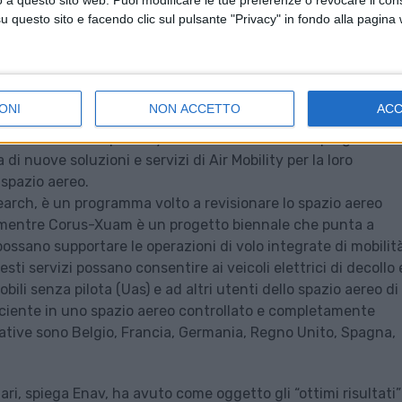
o a questo sito web. Puoi modificare le tue preferenze o revocare il con
questo sito e facendo clic sul pulsante "Privacy" in fondo alla pagina
ONI
NON ACCETTO
AC
so 14 settembre l’open day del cluster italiano del progetto Se
i nuove soluzioni e servizi di Air Mobility per la loro
 spazio aereo.
arch, è un programma volto a revisionare lo spazio aereo
o, mentre Corus-Xuam è un progetto biennale che punta a
possano supportare le operazioni di volo integrate di mobilit
sti servizi possano consentire ai veicoli elettrici di decollo 
bili senza pilota (Uas) e ad altri utenti dello spazio aereo di
ficiente in uno spazio aereo controllato e completamente
rative sono Belgio, Francia, Germania, Regno Unito, Spagna,
Bari, spiega Enav, ha avuto come oggetto gli “ottimi risultati”