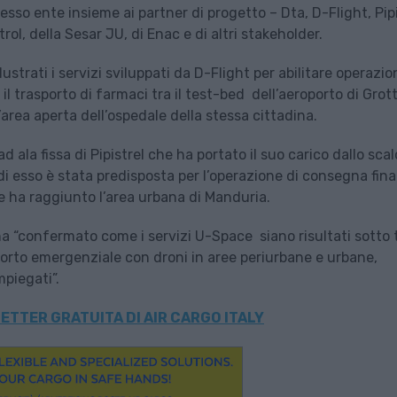
sso ente insieme ai partner di progetto – Dta, D-Flight, Pipi
ol, della Sesar JU, di Enac e di altri stakeholder.
lustrati i servizi sviluppati da D-Flight per abilitare operazio
l trasporto di farmaci tra il test-bed dell’aeroporto di Grott
l’area aperta dell’ospedale della stessa cittadina.
ala fissa di Pipistrel che ha portato il suo carico dallo scal
 di esso è stata predisposta per l’operazione di consegna fina
 ha raggiunto l’area urbana di Manduria.
ha “confermato come i servizi U-Space siano risultati sotto 
porto emergenziale con droni in aree periurbane e urbane,
piegati”.
ETTER GRATUITA DI AIR CARGO ITALY