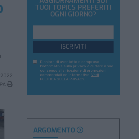
AGGIORNAMENTI SUI
o
TUOI TOPICS PREFERITI
OGNI GIORNO?
ISCRIVITI
i
Dichiaro di aver letto e compreso
l'informativa sulla privacy e di dare il mio
consenso alla ricezione di promozioni
 2022
commerciali ed informative.
Vedi
POLITICA SULLA PRIVACY.
MPA
ARGOMENTO