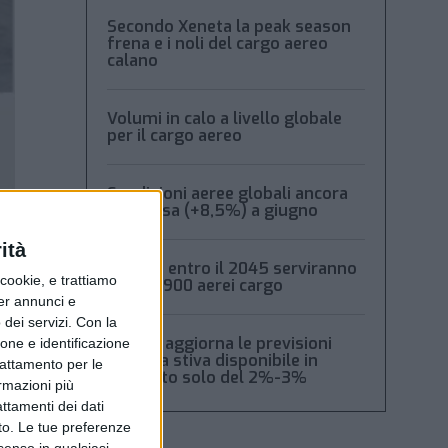
Secondo Xeneta la peak season
frena e i noli del cargo aereo
calano
Volumi in calo a livello globale
per il cargo aereo
Spedizioni aeree globali ancora
in ripresa (+8,5%) a giugno
ità
Boeing: entro il 2045 serviranno
ookie, e trattiamo
oltre 2.900 aerei cargo
per annunci e
dei servizi.
Con la
Xeneta aggiorna le previsioni
ione e identificazione
2026: la stiva disponibile in
trattamento per le
aumento solo del 2%-3%
ormazioni più
attamenti dei dati
nto. Le tue preferenze