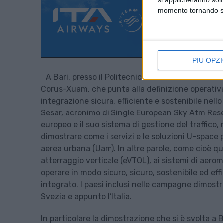
si applicheranno sol
momento tornando su 
PIÙ OPZI
A Bari, presso il Politecnico, si è svolto lo scor
Corus-Xuam, che punta alla definizione operativa d
integrazione sicura, efficiente e sostenibile nello
Sesar, acronimo di Single European Sky Atm Rese
europeo e il suo sistema di gestione del traffic
dimostrare come i servizi e le soluzioni U-space 
aerea urbana (Uam). In altre parole, come cioè que
atterraggio verticale (eVTOL), ai sistemi di aeromo
operare in modo sicuro, sicuro, sostenibile ed ef
integrato. I paesi inclusi nelle campagne dimost
Svezia e appunto l’Italia.
In particolare la dimostrazione che si è svolta a 