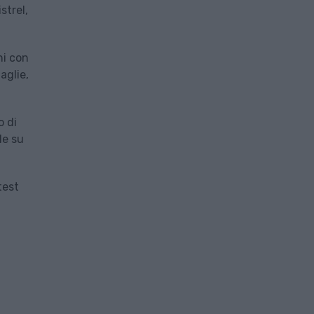
strel,
ni con
aglie,
o di
le su
test