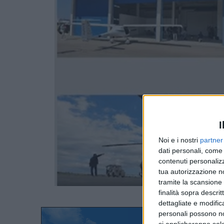
I
Noi e i nostri
partner
dati personali, come 
contenuti personalizz
tua autorizzazione no
tramite la scansione d
finalità sopra descri
dettagliate e modific
personali possono non