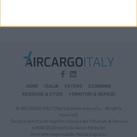
HOME
ITALIA
ESTERO
ECONOMIA
RICERCHE & STUDI
FORNITORI & SERVIZI
© AIR CARGO ITALY (Riproduzione riservata – All rights
reserved)
Testata iscritta nel registro stampa del Tribunale di Genova
n.608/2020 edita da Alocin Media Srl
Direttore responsabile: Nicola Capuzzo