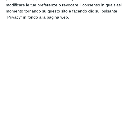
modificare le tue preferenze o revocare il consenso in qualsiasi
momento tornando su questo sito e facendo clic sul pulsante
"Privacy" in fondo alla pagina web.
I corrieri espresso Ups e FedEx hanno sospeso i voli di
50 aerei cargo McDonnell Douglas MD-11, lo stesso
modello coinvolto nell’incidente avvenuto martedì in
Kentucky dove un aereo si è schiantato durante il
decollo causando la morte di 14 persone. Diretto alle
Hawaii, il mezzo di Ups è precipitato poco dopo la
partenza dall’aeroporto internazionale Muhammad Ali
di Louisville, quando uno dei suoi motori si è staccato
dopo aver preso fuoco. E’ esploso schiantandosi
contro alcune aziende situate vicino all’aeroporto. A
bordo dell’aereo c’erano tre membri dell’equipaggio.
“Per precauzione e nell’interesse della sicurezza,