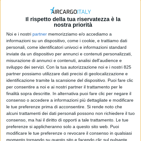
Express
DI
REDAZIONE AIR CARGO ITALY
18 AGOSTO 2025
Il rispetto della tua riservatezza è la
nostra priorità
STAMPA
Noi e i nostri
partner
memorizziamo e/o accediamo a
informazioni su un dispositivo, come i cookie, e trattiamo dati
personali, come identificatori univoci e informazioni standard
inviate da un dispositivo per annunci e contenuti personalizzati,
misurazione di annunci e contenuti, analisi dell'audience e
sviluppo dei servizi.
Con la tua autorizzazione noi e i nostri 825
partner possiamo utilizzare dati precisi di geolocalizzazione e
identificazione tramite la scansione del dispositivo. Puoi fare clic
per consentire a noi e ai nostri partner il trattamento per le
finalità sopra descritte. In alternativa puoi fare clic per negare il
consenso o accedere a informazioni più dettagliate e modificare
le tue preferenze prima di acconsentire.
Si rende noto che
alcuni trattamenti dei dati personali possono non richiedere il tuo
consenso, ma hai il diritto di opporti a tale trattamento. Le tue
preferenze si applicheranno solo a questo sito web. Puoi
modificare le tue preferenze o revocare il consenso in qualsiasi
momento tornando su questo sito e facendo clic sul pulsante