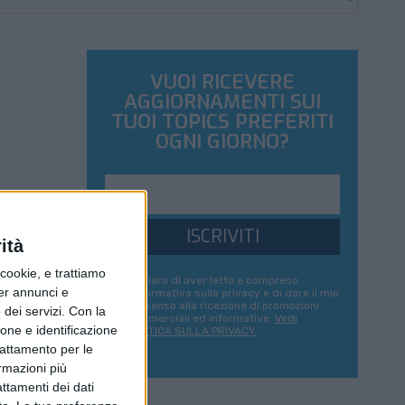
VUOI RICEVERE
AGGIORNAMENTI SUI
TUOI TOPICS PREFERITI
OGNI GIORNO?
ISCRIVITI
ità
ookie, e trattiamo
Dichiaro di aver letto e compreso
per annunci e
l'informativa sulla privacy e di dare il mio
consenso alla ricezione di promozioni
dei servizi.
Con la
commerciali ed informative.
Vedi
ione e identificazione
POLITICA SULLA PRIVACY.
trattamento per le
ormazioni più
attamenti dei dati