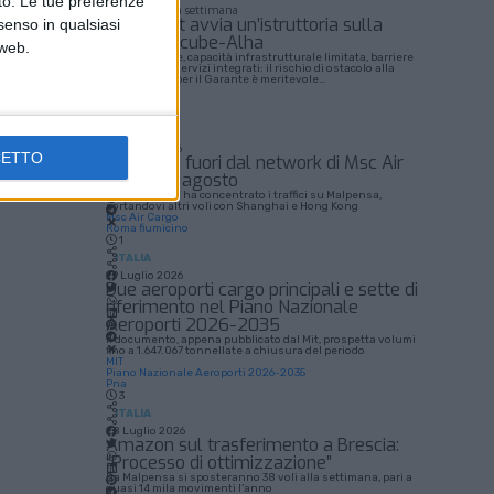
nto. Le tue preferenze
I più letti della settimana
L’Antitrust avvia un’istruttoria sulla
senso in qualsiasi
fusione Bcube-Alha
 web.
Quote elevate, capacità infrastrutturale limitata, barriere
all’ingresso, servizi integrati: il rischio di ostacolo alla
concorrenza per il Garante è meritevole…
Alha
Bcube
3
ECONOMIA
4 Agosto 2026
CETTO
Fiumicino fuori dal network di Msc Air
Cargo ad agosto
La compagnia ha concentrato i traffici su Malpensa,
portandovi altri voli con Shanghai e Hong Kong
Msc Air Cargo
Roma fiumicino
1
ITALIA
29 Luglio 2026
Due aeroporti cargo principali e sette di
riferimento nel Piano Nazionale
Aeroporti 2026-2035
Il documento, appena pubblicato dal Mit, prospetta volumi
fino a 1.647.067 tonnellate a chiusura del periodo
MIT
Piano Nazionale Aeroporti 2026-2035
Pna
3
ITALIA
28 Luglio 2026
Amazon sul trasferimento a Brescia:
“Processo di ottimizzazione”
Da Malpensa si sposteranno 38 voli alla settimana, pari a
quasi 14 mila movimenti l’anno