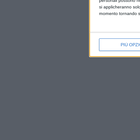
personali possono non
si applicheranno sol
momento tornando su 
PIÙ OPZI