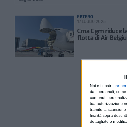
ESTERO
17 LUGLIO 2025
Cma Cgm riduce l
flotta di Air Belgi
I
Noi e i nostri
partner
dati personali, come 
contenuti personalizz
tua autorizzazione no
tramite la scansione d
finalità sopra descri
dettagliate e modific