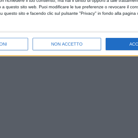
 richiedere il tuo consenso, ma hai il diritto di opporti a tale trattame
o a questo sito web. Puoi modificare le tue preferenze o revocare il con
questo sito e facendo clic sul pulsante "Privacy" in fondo alla pagina
ONI
NON ACCETTO
AC