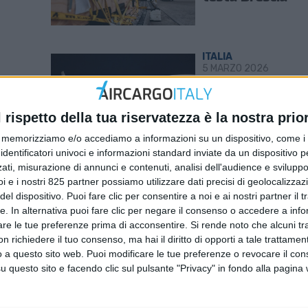
ITALIA
5 MARZO 2026
uncia
Ha debuttato il
 su
volo Milano-Sha
l rispetto della tua riservatezza è la nostra prior
Msc Air Cargo
memorizziamo e/o accediamo a informazioni su un dispositivo, come i c
identificatori univoci e informazioni standard inviate da un dispositivo 
ati, misurazione di annunci e contenuti, analisi dell'audience e sviluppo 
i e i nostri 825 partner possiamo utilizzare dati precisi di geolocalizzaz
ITALIA
27 GENNAIO 2026
el dispositivo. Puoi fare clic per consentire a noi e ai nostri partner il 
tte. In alternativa puoi fare clic per negare il consenso o accedere a inf
un
Record ‘personal
are le tue preferenze prima di acconsentire.
Si rende noto che alcuni tr
nsa –
Msc Air Cargo c
 richiedere il tuo consenso, ma hai il diritto di opporti a tale trattame
valvola da 20
o a questo sito web. Puoi modificare le tue preferenze o revocare il con
tonnellate (FOT
questo sito e facendo clic sul pulsante "Privacy" in fondo alla pagina