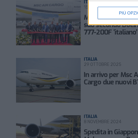
ITALIA
15 GENNAIO 2026
PIÙ OPZI
Msc Air Cargo ricev
suo secondo Boei
777-200F ‘italiano’
ITALIA
29 OTTOBRE 2025
In arrivo per Msc A
Cargo due nuovi 
ITALIA
8 NOVEMBRE 2024
Spedita in Giappo