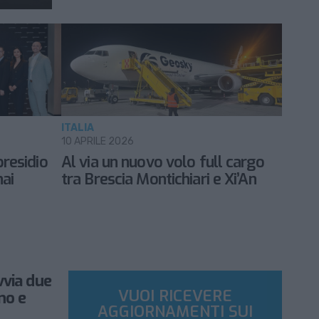
ITALIA
10 APRILE 2026
presidio
Al via un nuovo volo full cargo
hai
tra Brescia Montichiari e Xi’An
vvia due
VUOI RICEVERE
no e
AGGIORNAMENTI SUI