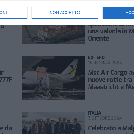
ITALIA
23 DICEMBRE 2025
ONI
NON ACCETTO
AC
e il
Da Malpensa la
ng
spedizione ultra
una valvola in 
Oriente
ESTERO
15 GENNAIO 2025
ir
Msc Air Cargo a
B777F
nuove rotte tra
Maastricht e l’As
ITALIA
3 OTTOBRE 2024
ne da
Celebrato a Mal