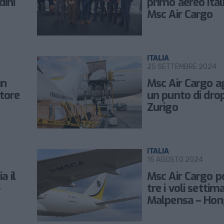
ini
primo aereo ital
Msc Air Cargo
ITALIA
25 SETTEMBRE 2024
un
Msc Air Cargo 
tore
un punto di drop
Zurigo
ITALIA
15 AGOSTO 2024
a il
Msc Air Cargo p
–
tre i voli settim
Malpensa – Hon