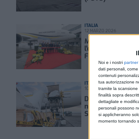
ITALIA
12 MARZO 2026
Msc Air Cargo ann
l’espansione anche
I
Fiumicino
Noi e i nostri
partner
dati personali, come 
contenuti personalizz
tua autorizzazione no
ITALIA
10 FEBBRAIO 2026
tramite la scansione d
finalità sopra descri
Da Msc Air Cargo 
dettagliate e modific
nuovo volo Malpe
personali possono non
Shanghai
si applicheranno sol
momento tornando su 