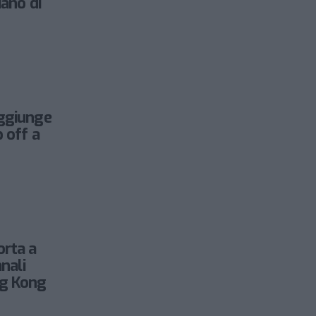
iano di
aggiunge
 off a
orta a
anali
g Kong