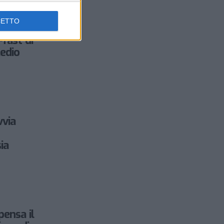
CETTO
-fast di
Medio
vvia
ia
pensa il