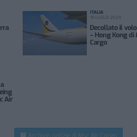
ITALIA
18 LUGLIO 2024
rra
Decollato il vol
– Hong Kong di 
Cargo
 a
eing
c Air
Archivio notizie di Msc Air Cargo