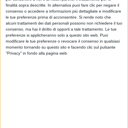
finalità sopra descritte. In alternativa puoi fare clic per negare il
consenso o accedere a informazioni più dettagliate e modificare
le tue preferenze prima di acconsentire.
Si rende noto che
alcuni trattamenti dei dati personali possono non richiedere il tuo
consenso, ma hai il diritto di opporti a tale trattamento. Le tue
preferenze si applicheranno solo a questo sito web. Puoi
modificare le tue preferenze o revocare il consenso in qualsiasi
momento tornando su questo sito e facendo clic sul pulsante
"Privacy" in fondo alla pagina web.
Il Ministero delle Imprese e del Made in Italy ha siglato
con Radia un Memorandum d’Intesa relativo allo
sviluppo del WindRunner e in particolare alle relative
opportunità per l’industria italiana. Il velivolo,
destinato a diventare il mezzo freighter più grande al
mondo, sarà realizzato a Grottaglie e secondo gli
ultimi aggiornamenti dovrebbe fare il suo debutto nel
2029.
L’accordo, spiegano i due partner, punta a coinvolgere