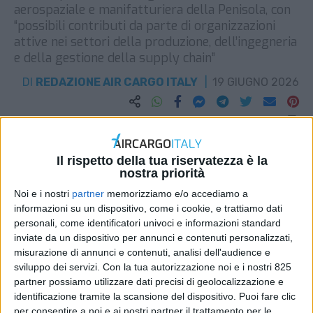
aerospaziale e manifatturiera della Penisola, con
“possibili contributi da parte di organizzazioni
attive nei settori della produzione, dell’ingegneria
e della gestione della supply chain”
DI
REDAZIONE AIR CARGO ITALY
19 GIUGNO 2026
STAMPA
Il rispetto della tua riservatezza è la
nostra priorità
Noi e i nostri
partner
memorizziamo e/o accediamo a
informazioni su un dispositivo, come i cookie, e trattiamo dati
personali, come identificatori univoci e informazioni standard
inviate da un dispositivo per annunci e contenuti personalizzati,
misurazione di annunci e contenuti, analisi dell'audience e
sviluppo dei servizi.
Con la tua autorizzazione noi e i nostri 825
partner possiamo utilizzare dati precisi di geolocalizzazione e
identificazione tramite la scansione del dispositivo. Puoi fare clic
per consentire a noi e ai nostri partner il trattamento per le