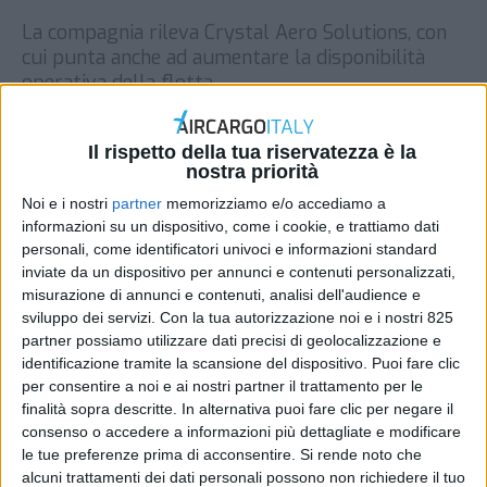
La compagnia rileva Crystal Aero Solutions, con
cui punta anche ad aumentare la disponibilità
operativa della flotta
DI
REDAZIONE AIR CARGO ITALY
15 GIUGNO 2026
Il rispetto della tua riservatezza è la
nostra priorità
STAMPA
Noi e i nostri
partner
memorizziamo e/o accediamo a
informazioni su un dispositivo, come i cookie, e trattiamo dati
personali, come identificatori univoci e informazioni standard
inviate da un dispositivo per annunci e contenuti personalizzati,
misurazione di annunci e contenuti, analisi dell'audience e
sviluppo dei servizi.
Con la tua autorizzazione noi e i nostri 825
partner possiamo utilizzare dati precisi di geolocalizzazione e
identificazione tramite la scansione del dispositivo. Puoi fare clic
per consentire a noi e ai nostri partner il trattamento per le
finalità sopra descritte. In alternativa puoi fare clic per negare il
consenso o accedere a informazioni più dettagliate e modificare
le tue preferenze prima di acconsentire.
Si rende noto che
alcuni trattamenti dei dati personali possono non richiedere il tuo