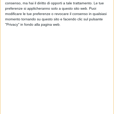
consenso, ma hai il diritto di opporti a tale trattamento. Le tue
preferenze si applicheranno solo a questo sito web. Puoi
modificare le tue preferenze o revocare il consenso in qualsiasi
momento tornando su questo sito e facendo clic sul pulsante
"Privacy" in fondo alla pagina web.
Cma Cgm ha annunciato la firma di un accordo
preliminare per l’acquisizione di Crystal Aero
Solutions, società specializzata nella manutenzione
di aeromobili cargo e passeggeri con cui la controllata
Cma Cgm Air Cargo collabora già dal 2024.
Di base nell’aeroporto di Parigi Charles de Gaulle – ma
con presidi anche a Bruxelles e Liegi – Crystal Aero
Solutions offre supporto a vettori e terze parti, e
dispone di uno staff in grado di svolgere operazioni