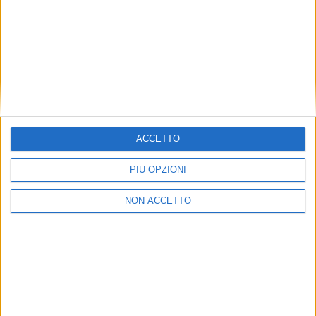
Avviata nel 2021, Cma Cgm Air Cargo opera oggi con
una flotta di 8 aeromobili: cinque Boeing 777F, un
Airbus A330F e due Boeing 747. La sua flotta vivrà
una forte espansione dal 2027, quando inizierà la
consegna di 8 Airbus A350F.
ISCRIVITI
ALLA
NEWSLETTER GRATUITA DI AIR
CARGO ITALY
ACCETTO
PIÙ OPZIONI
NON ACCETTO
VUOI RICEVERE AGGIORNAMENTI SUI
TUOI TOPICS PREFERITI OGNI GIORNO?