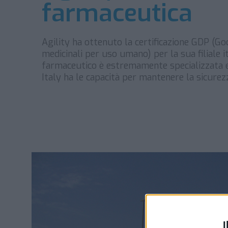
farmaceutica
Agility ha ottenuto la certificazione GDP (Go
medicinali per uso umano) per la sua filiale it
farmaceutico è estremamente specializzata e
Italy ha le capacità per mantenere la sicurezz
I