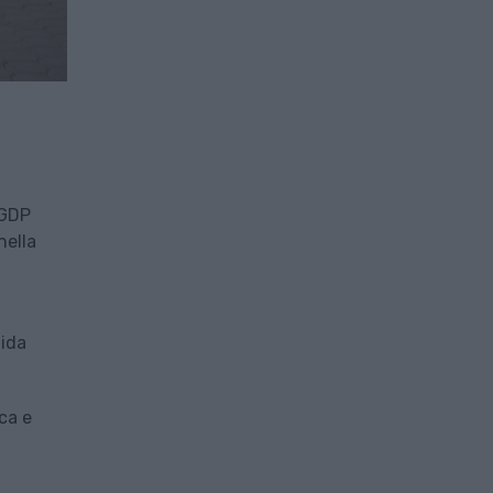
 GDP
nella
uida
ica e