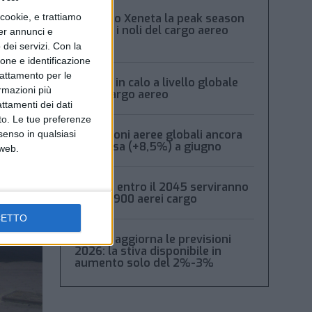
Secondo Xeneta la peak season
ookie, e trattiamo
frena e i noli del cargo aereo
per annunci e
calano
dei servizi.
Con la
ione e identificazione
trattamento per le
Volumi in calo a livello globale
ormazioni più
per il cargo aereo
attamenti dei dati
nto. Le tue preferenze
Spedizioni aeree globali ancora
senso in qualsiasi
in ripresa (+8,5%) a giugno
 web.
Boeing: entro il 2045 serviranno
oltre 2.900 aerei cargo
CETTO
Xeneta aggiorna le previsioni
2026: la stiva disponibile in
aumento solo del 2%-3%