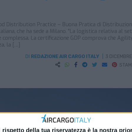
od Distribution Practice – Buona Pratica di Distribuzion
aliana, che ha sede a Milano. “La logistica relativa al se
 complessa. La certificazione GDP comprova che Agilit
a, la […]
DI
REDAZIONE AIR CARGO ITALY
3 DICEMBRE
STA
l rispetto della tua riservatezza è la nostra prior