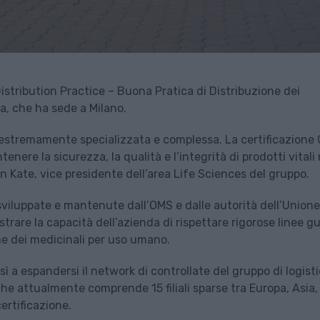
istribution Practice – Buona Pratica di Distribuzione dei
na, che ha sede a Milano.
è estremamente specializzata e complessa. La certificazione
nere la sicurezza, la qualità e l’integrità di prodotti vitali 
n Kate, vice presidente dell’area Life Sciences del gruppo.
sviluppate e mantenute dall’OMS e dalle autorità dell’Unione
trare la capacità dell’azienda di rispettare rigorose linee g
ne dei medicinali per uso umano.
così a espandersi il network di controllate del gruppo di logist
 che attualmente comprende 15 filiali sparse tra Europa, Asia,
ertificazione.