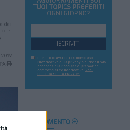
AGGIORNAMENTI SUI
TUOI TOPICS PREFERITI
OGNI GIORNO?
e dei
ttore
y
ISCRIVITI
 2019
Dichiaro di aver letto e compreso
l'informativa sulla privacy e di dare il mio
MPA
consenso alla ricezione di promozioni
commerciali ed informative.
Vedi
POLITICA SULLA PRIVACY.
ARGOMENTO
ità