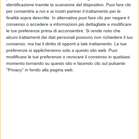
identificazione tramite la scansione del dispositivo. Puoi fare clic
per consentire a noi e ai nostri partner il trattamento per le
finalità sopra descritte. In alternativa puoi fare clic per negare il
consenso o accedere a informazioni più dettagliate e modificare
le tue preferenze prima di acconsentire.
Si rende noto che
alcuni trattamenti dei dati personali possono non richiedere il tuo
consenso, ma hai il diritto di opporti a tale trattamento. Le tue
preferenze si applicheranno solo a questo sito web. Puoi
modificare le tue preferenze o revocare il consenso in qualsiasi
momento tornando su questo sito e facendo clic sul pulsante
"Privacy" in fondo alla pagina web.
Da diversi giorni varie società di spedizioni e aziende
di logistica segnalano ritardi e criticità accentuate
per ottenere dai magazzini attivi presso la cargo city
dell’aeroporto di Malpensa il ‘rilascio’ delle proprie