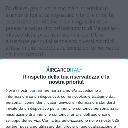
Da diversi giorni varie società di spedizioni e
aziende di logistica segnalano ritardi e criticità
accentuate per ottenere dai magazzini attivi
presso la cargo city dell’aeroporto di Malpensa il
‘rilascio’ delle proprie merci in import. Una
situazione per cui si segnalano diversi giorni di
attesa in più rispetto alle condizioni di normalità
dei mesi passati. […]
DI
REDAZIONE AIR CARGO ITALY
13 DICEMBRE
2021
Il rispetto della tua riservatezza è la
nostra priorità
STAMPA
Noi e i nostri
partner
memorizziamo e/o accediamo a
informazioni su un dispositivo, come i cookie, e trattiamo dati
personali, come identificatori univoci e informazioni standard
inviate da un dispositivo per annunci e contenuti personalizzati,
misurazione di annunci e contenuti, analisi dell'audience e
sviluppo dei servizi.
Con la tua autorizzazione noi e i nostri 825
partner possiamo utilizzare dati precisi di geolocalizzazione e