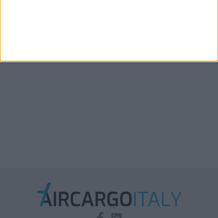
Boeing: entro il 2045 serviranno oltre 2.900 aerei
cargo
Xeneta aggiorna le previsioni 2026: la stiva
disponibile in aumento solo del 2%-3%