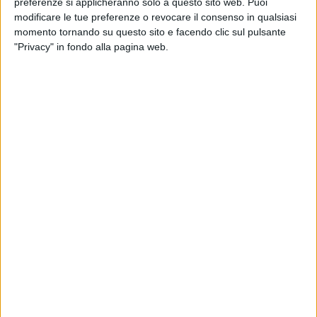
preferenze si applicheranno solo a questo sito web. Puoi
modificare le tue preferenze o revocare il consenso in qualsiasi
momento tornando su questo sito e facendo clic sul pulsante
"Privacy" in fondo alla pagina web.
Dopo
Air China Cargo
, anche Cathay ha incrementato
gli ordini di Airbus A350F, aggiungendo altre due
unità che portano quindi a 10 il numero complessivo
di mezzi commissionati. Gli A350F saranno operati
dalla divisione merci della compagnia di Hong Kong,
Cathay Cargo.
I velivoli, ha commentato Ronald Lam, amministratore
delegato del Cathay Group, offriranno “una maggiore
connettività nel nostro hub principale e più opzioni
per i nostri clienti”.
Come rilevato da
AirCargoNews
, Cathay Cargo aveva
ordinato i primi sei mezzi di questo tipo nel 2023,
assicurandosi una opzione per fissarne altri 20. In quel