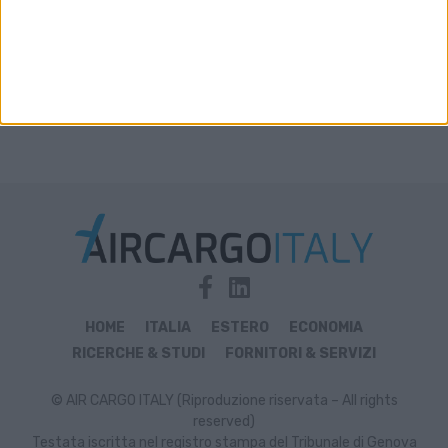
HOME
ITALIA
ESTERO
ECONOMIA
RICERCHE & STUDI
FORNITORI & SERVIZI
© AIR CARGO ITALY (Riproduzione riservata – All rights
reserved)
Testata iscritta nel registro stampa del Tribunale di Genova