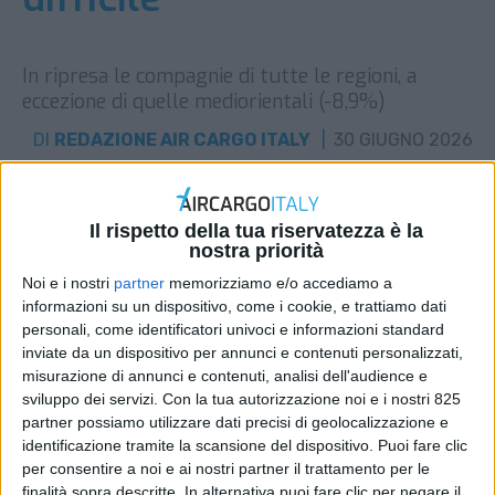
In ripresa le compagnie di tutte le regioni, a
eccezione di quelle mediorientali (-8,9%)
DI
REDAZIONE AIR CARGO ITALY
30 GIUGNO 2026
STAMPA
Il rispetto della tua riservatezza è la
nostra priorità
Noi e i nostri
partner
memorizziamo e/o accediamo a
informazioni su un dispositivo, come i cookie, e trattiamo dati
personali, come identificatori univoci e informazioni standard
inviate da un dispositivo per annunci e contenuti personalizzati,
misurazione di annunci e contenuti, analisi dell'audience e
sviluppo dei servizi.
Con la tua autorizzazione noi e i nostri 825
partner possiamo utilizzare dati precisi di geolocalizzazione e
identificazione tramite la scansione del dispositivo. Puoi fare clic
per consentire a noi e ai nostri partner il trattamento per le
finalità sopra descritte. In alternativa puoi fare clic per negare il