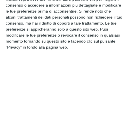
consenso o accedere a informazioni più dettagliate e modificare
le tue preferenze prima di acconsentire.
Si rende noto che
alcuni trattamenti dei dati personali possono non richiedere il tuo
consenso, ma hai il diritto di opporti a tale trattamento. Le tue
preferenze si applicheranno solo a questo sito web. Puoi
modificare le tue preferenze o revocare il consenso in qualsiasi
momento tornando su questo sito e facendo clic sul pulsante
"Privacy" in fondo alla pagina web.
Continua a maggio (+6%) la ripresa della domanda di
spedizioni per via aerea, già tornata in positivo ad
aprile (+4%). Le rilevazioni di Iata, associazione che
raccoglie le compagnie aeree a livello globale,
mostrano una crescita diffusa tra i vettori di Africa,
Asia Pacifico, Europa e Nord America, che si
accompagna però a una contrazione ancora marcata
(-8,9%) per quelli mediorientali, ancora colpiti dagli
effetti della guerra. Parallelamente la capacità
registra un aumento medio in termini di tonnellate-
km dell’1,9%. Anche su questo fronte, si osservano