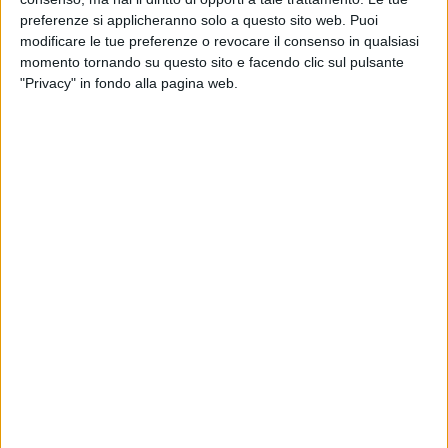
preferenze si applicheranno solo a questo sito web. Puoi
modificare le tue preferenze o revocare il consenso in qualsiasi
momento tornando su questo sito e facendo clic sul pulsante
"Privacy" in fondo alla pagina web.
È Asiana
la prima compagnia aerea che ha aderito
al
progetto di conversione di aeromobili da passeggeri a
cargo lanciato lo scorso aprile da Airbus.
Il vettore ha adottato la soluzione pensata dalla casa
produttrice su un A350, entrato in servizio la scorsa
settimana sulla rotta Seoul – Los Angeles con un
carico di merci IT, elettroniche e di prodotti di