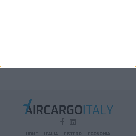
Xeneta aggiorna le previsioni 2026: la stiva
disponibile in aumento solo del 2%-3%
HOME
ITALIA
ESTERO
ECONOMIA