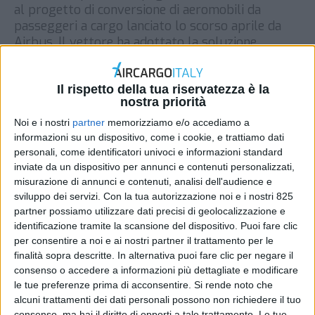
al progetto di conversione di aeromobili da
passeggeri a cargo lanciato lo scorso aprile da
Airbus. Il vettore ha adottato la soluzione
pensata dalla casa produttrice su un A350,
entrato in servizio la scorsa settimana sulla rotta
Seoul – Los Angeles con un carico di merci […]
Il rispetto della tua riservatezza è la
nostra priorità
DI
REDAZIONE AIR CARGO ITALY
8 OTTOBRE 2020
Noi e i nostri
partner
memorizziamo e/o accediamo a
informazioni su un dispositivo, come i cookie, e trattiamo dati
personali, come identificatori univoci e informazioni standard
STAMPA
inviate da un dispositivo per annunci e contenuti personalizzati,
misurazione di annunci e contenuti, analisi dell'audience e
sviluppo dei servizi.
Con la tua autorizzazione noi e i nostri 825
partner possiamo utilizzare dati precisi di geolocalizzazione e
identificazione tramite la scansione del dispositivo. Puoi fare clic
per consentire a noi e ai nostri partner il trattamento per le
finalità sopra descritte. In alternativa puoi fare clic per negare il
consenso o accedere a informazioni più dettagliate e modificare
le tue preferenze prima di acconsentire.
Si rende noto che
alcuni trattamenti dei dati personali possono non richiedere il tuo
consenso, ma hai il diritto di opporti a tale trattamento. Le tue