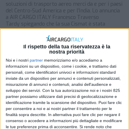
soluzioni di trasporto aereo merci da e per i paesi
del Centro-Sud America e per l’India. Lo annuncia
a AIR CARGO ITALY Francesco Traverso
Tardy spiegando che la sua Cismat è stata
nominata Gsa (general sales agent) per l’Italia di
due compagnie aeree: Jet Airways India e South
American Airways. “La prima […]
Il rispetto della tua riservatezza è la
nostra priorità
DI
REDAZIONE AIR CARGO ITALY
30 GENNAIO 2019
Noi e i nostri
partner
memorizziamo e/o accediamo a
informazioni su un dispositivo, come i cookie, e trattiamo dati
STAMPA
personali, come identificatori univoci e informazioni standard
inviate da un dispositivo per annunci e contenuti personalizzati,
misurazione di annunci e contenuti, analisi dell'audience e
sviluppo dei servizi.
Con la tua autorizzazione noi e i nostri 825
partner possiamo utilizzare dati precisi di geolocalizzazione e
identificazione tramite la scansione del dispositivo. Puoi fare clic
per consentire a noi e ai nostri partner il trattamento per le
finalità sopra descritte. In alternativa puoi fare clic per negare il
consenso o accedere a informazioni più dettagliate e modificare
le tue preferenze prima di acconsentire.
Si rende noto che