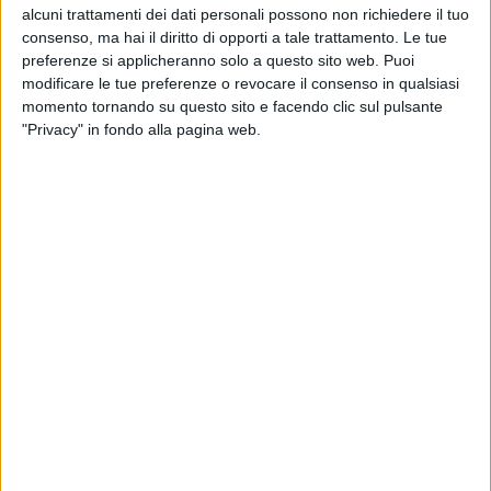
alcuni trattamenti dei dati personali possono non richiedere il tuo
consenso, ma hai il diritto di opporti a tale trattamento. Le tue
preferenze si applicheranno solo a questo sito web. Puoi
modificare le tue preferenze o revocare il consenso in qualsiasi
momento tornando su questo sito e facendo clic sul pulsante
"Privacy" in fondo alla pagina web.
L’economia italiana ha a disposizione nuove soluzioni
di trasporto aereo merci da e per i paesi del Centro-
Sud America e per l’India. Lo annuncia a AIR CARGO
ITALY Francesco Traverso Tardy spiegando che la sua
Cismat è stata nominata Gsa (general sales
agent) per l’Italia di due compagnie aeree: Jet
Airways India e South American Airways.