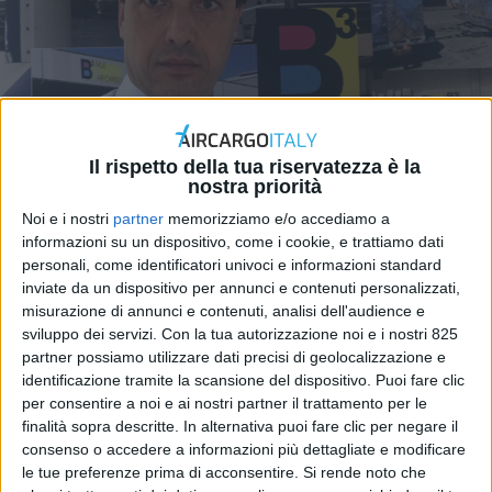
Il rispetto della tua riservatezza è la
nostra priorità
Noi e i nostri
partner
memorizziamo e/o accediamo a
informazioni su un dispositivo, come i cookie, e trattiamo dati
personali, come identificatori univoci e informazioni standard
inviate da un dispositivo per annunci e contenuti personalizzati,
misurazione di annunci e contenuti, analisi dell'audience e
sviluppo dei servizi.
Con la tua autorizzazione noi e i nostri 825
(La seguente intervista è tratta dall’inserto speciale
partner possiamo utilizzare dati precisi di geolocalizzazione e
appena pubblicato da AIR CARGO ITALY e dedicato agli
identificazione tramite la scansione del dispositivo. Puoi fare clic
handler aeroportuali italiani attivi nel cargo)
per consentire a noi e ai nostri partner il trattamento per le
finalità sopra descritte. In alternativa puoi fare clic per negare il
consenso o accedere a informazioni più dettagliate e modificare
“Handling aeroportuale merci in Italia”
(FREE
le tue preferenze prima di acconsentire.
Si rende noto che