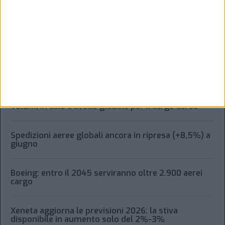
informative.
Vedi POLITICA SULLA PRIVACY.
ARGOMENTO
Volumi in calo a livello globale per il cargo aereo
Spedizioni aeree globali ancora in ripresa (+8,5%) a
giugno
Boeing: entro il 2045 serviranno oltre 2.900 aerei
cargo
Xeneta aggiorna le previsioni 2026: la stiva
disponibile in aumento solo del 2%-3%