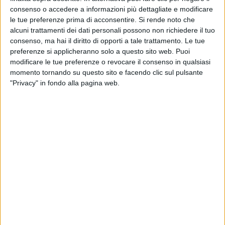
consenso o accedere a informazioni più dettagliate e modificare
le tue preferenze prima di acconsentire.
Si rende noto che
alcuni trattamenti dei dati personali possono non richiedere il tuo
consenso, ma hai il diritto di opporti a tale trattamento. Le tue
preferenze si applicheranno solo a questo sito web. Puoi
modificare le tue preferenze o revocare il consenso in qualsiasi
momento tornando su questo sito e facendo clic sul pulsante
"Privacy" in fondo alla pagina web.
Anche a ottobre l’andamento delle spedizioni aeree
globali è stato positivo, con volumi in aumento del 4%
anno su anno (nonostante il venir meno della spinta
del frontloading), al fianco di un parallelo incremento
della capacità del 5%.
Il 2025, ha confermato quindi Niall van de Wouw,
Chief Airfreight Officer di Xeneta, si appresta a
chiudere con una crescita del 3-4%, come ipotizzato
dagli analisti nelle scorse settimane, in un contesto