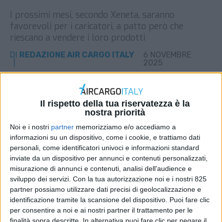
I prossimi mesi, secondo Xeneta, saranno
favorevoli per i caricatori, a patto però che
riescano a vendere i loro prodotti
DI
REDAZIONE AIR CARGO ITALY
6 NOVEMBRE
2025
STAMPA
Il rispetto della tua riservatezza è la
nostra priorità
Noi e i nostri
partner
memorizziamo e/o accediamo a
informazioni su un dispositivo, come i cookie, e trattiamo dati
personali, come identificatori univoci e informazioni standard
inviate da un dispositivo per annunci e contenuti personalizzati,
misurazione di annunci e contenuti, analisi dell'audience e
sviluppo dei servizi.
Con la tua autorizzazione noi e i nostri 825
partner possiamo utilizzare dati precisi di geolocalizzazione e
identificazione tramite la scansione del dispositivo. Puoi fare clic
per consentire a noi e ai nostri partner il trattamento per le
finalità sopra descritte. In alternativa puoi fare clic per negare il