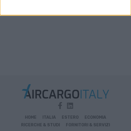
disponibile in aumento solo del 2%-3%
HOME
ITALIA
ESTERO
ECONOMIA
RICERCHE & STUDI
FORNITORI & SERVIZI