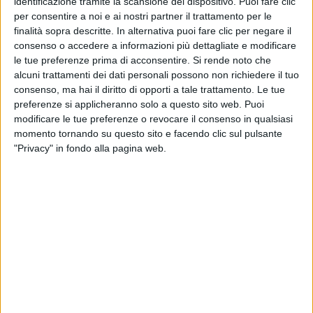
identificazione tramite la scansione del dispositivo. Puoi fare clic
per consentire a noi e ai nostri partner il trattamento per le
finalità sopra descritte. In alternativa puoi fare clic per negare il
consenso o accedere a informazioni più dettagliate e modificare
le tue preferenze prima di acconsentire.
Si rende noto che
alcuni trattamenti dei dati personali possono non richiedere il tuo
consenso, ma hai il diritto di opporti a tale trattamento. Le tue
preferenze si applicheranno solo a questo sito web. Puoi
Dopo
il fallimento
della
gara avviata lo scorso marzo
modificare le tue preferenze o revocare il consenso in qualsiasi
(e a pochi giorni dalla scadenza del contratto
momento tornando su questo sito e facendo clic sul pulsante
attualmente in vigore per il servizio), il ministero della
"Privacy" in fondo alla pagina web.
Difesa torna a cercare un operatore per l’attività di
trasporto aereo cargo di mezzi e materiali delle Forze
Armate, nazionale e internazionale, nel periodo
compreso tra il 1 luglio e il 31 dicembre di quest’anno.
A svolgerlo ad oggi è Dsv, operatore che
si era
aggiudicato la gara precedente, risalente al 2021,
sulla base di una proroga decisa unilateralmente dallo
stesso dicastero dopo che la società, lo scorso