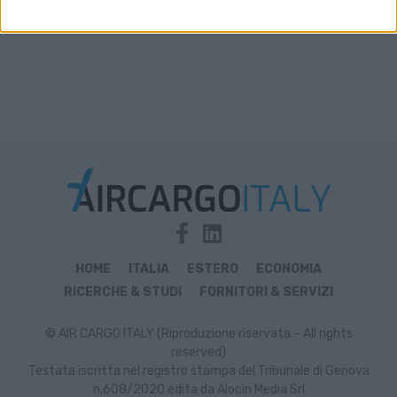
HOME
ITALIA
ESTERO
ECONOMIA
RICERCHE & STUDI
FORNITORI & SERVIZI
© AIR CARGO ITALY (Riproduzione riservata – All rights
reserved)
Testata iscritta nel registro stampa del Tribunale di Genova
n.608/2020 edita da Alocin Media Srl