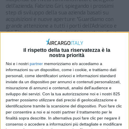
dell’azienda, Fabrizio Giri, spiegando i prossimi
step di sviluppo della sua azienda basati su
acquisizioni e nuove aperture: “Guardiamo con
grande attenzione a tutti i porti dell’Adriatico e
del Tirreno e stiamo valutando l’apertura di un
[…]
DI
REDAZIONE AIR CARGO ITALY
7 LUGLIO 2017
Il rispetto della tua riservatezza è la
nostra priorità
Noi e i nostri
partner
memorizziamo e/o accediamo a
STAMPA
informazioni su un dispositivo, come i cookie, e trattiamo dati
personali, come identificatori univoci e informazioni standard
inviate da un dispositivo per annunci e contenuti personalizzati,
misurazione di annunci e contenuti, analisi dell'audience e
sviluppo dei servizi.
Con la tua autorizzazione noi e i nostri 825
partner possiamo utilizzare dati precisi di geolocalizzazione e
identificazione tramite la scansione del dispositivo. Puoi fare clic
per consentire a noi e ai nostri partner il trattamento per le
finalità sopra descritte. In alternativa puoi fare clic per negare il
consenso o accedere a informazioni più dettagliate e modificare