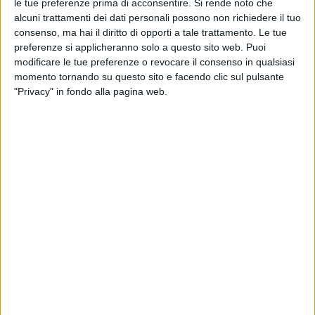
le tue preferenze prima di acconsentire.
Si rende noto che
alcuni trattamenti dei dati personali possono non richiedere il tuo
consenso, ma hai il diritto di opporti a tale trattamento. Le tue
preferenze si applicheranno solo a questo sito web. Puoi
modificare le tue preferenze o revocare il consenso in qualsiasi
momento tornando su questo sito e facendo clic sul pulsante
"Privacy" in fondo alla pagina web.
Lo spedizionieri doganale Donelli si prepara ad aprire
una nuova sede presso l’aeroporto di Malpensa. Lo
rivela l’amministratore delegato dell’azienda, Fabrizio
Giri, spiegando i prossimi step di sviluppo della sua
azienda basati su acquisizioni e nuove aperture:
“Guardiamo con grande attenzione a tutti i porti
dell’Adriatico e del Tirreno e stiamo valutando
l’apertura di un ufficio a Milano Malpensa. Il nostro