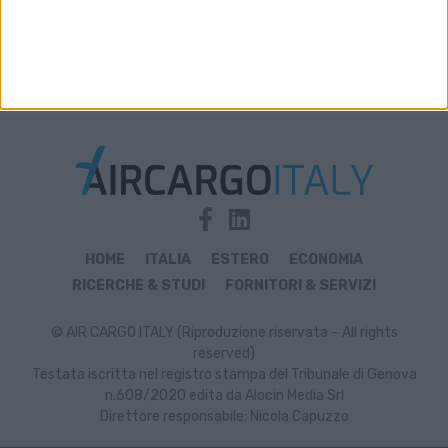
HOME
ITALIA
ESTERO
ECONOMIA
RICERCHE & STUDI
FORNITORI & SERVIZI
© AIR CARGO ITALY (Riproduzione riservata – All rights
reserved)
Testata iscritta nel registro stampa del Tribunale di Genova
n.608/2020 edita da Alocin Media Srl
Direttore responsabile: Nicola Capuzzo