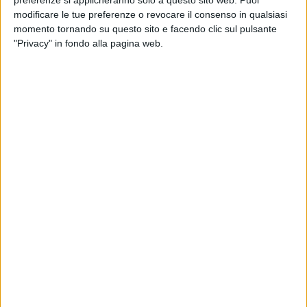
preferenze si applicheranno solo a questo sito web. Puoi
modificare le tue preferenze o revocare il consenso in qualsiasi
momento tornando su questo sito e facendo clic sul pulsante
"Privacy" in fondo alla pagina web.
Nei prossimi vent’anni la Cina genererà una domanda
di 7.240 nuovi aerei per un controvalore pari a circa
1.100 miliardi di dollari nel settore passeggeri. Lo ha
detto il produttore di aerei statunitense Boeing
precisando che, per quanto riguarda il trasporto
merci,
da qui al 2036 la domanda di aerei cargo è