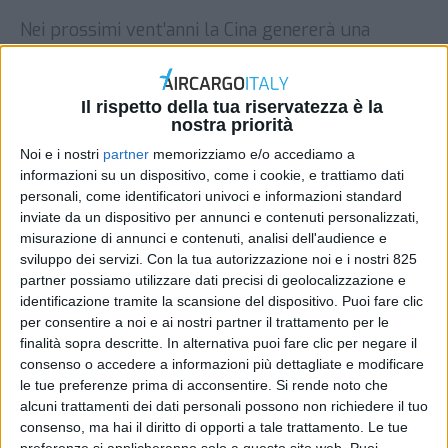
Nei prossimi vent’anni la Cina genererà una
domanda di 7.240 nuovi aerei per un controvalore
pari a circa 1.100 miliardi di dollari nel settore
passeggeri. Lo ha detto il produttore di aerei
Il rispetto della tua riservatezza è la
statunitense Boeing precisando che, per quanto
nostra priorità
riguarda il trasporto merci, da qui al 2036 la
Noi e i nostri
partner
memorizziamo e/o accediamo a
domanda di aerei cargo è stimata in 180 […]
informazioni su un dispositivo, come i cookie, e trattiamo dati
personali, come identificatori univoci e informazioni standard
DI
REDAZIONE AIR CARGO ITALY
7 SETTEMBRE
2017
inviate da un dispositivo per annunci e contenuti personalizzati,
misurazione di annunci e contenuti, analisi dell'audience e
sviluppo dei servizi.
Con la tua autorizzazione noi e i nostri 825
STAMPA
partner possiamo utilizzare dati precisi di geolocalizzazione e
identificazione tramite la scansione del dispositivo. Puoi fare clic
per consentire a noi e ai nostri partner il trattamento per le
finalità sopra descritte. In alternativa puoi fare clic per negare il
consenso o accedere a informazioni più dettagliate e modificare
le tue preferenze prima di acconsentire.
Si rende noto che
alcuni trattamenti dei dati personali possono non richiedere il tuo
consenso, ma hai il diritto di opporti a tale trattamento. Le tue