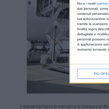
Noi e i nostri
partner
dati personali, come 
contenuti personalizz
tua autorizzazione no
tramite la scansione d
finalità sopra descri
dettagliate e modific
personali possono non
si applicheranno sol
momento tornando su 
PIÙ OPZI
Il debole contesto di mercato e la chiusura di 45 g