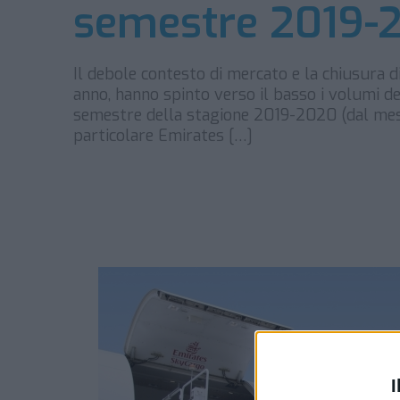
semestre 2019-
Il debole contesto di mercato e la chiusura di 
anno, hanno spinto verso il basso i volumi de
semestre della stagione 2019-2020 (dal mese 
particolare Emirates […]
I