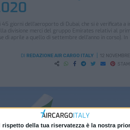
2020
45 giorni dell’aeroporto di Dubai, che si è verificata a i
lla divisione merci del gruppo Emirates relativi al pri
di aprile a quello di settembre dell’anno in corso). In
DI
REDAZIONE AIR CARGO ITALY
12 NOVEMBRE
STA
l rispetto della tua riservatezza è la nostra prior