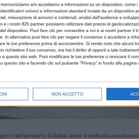
memorizziamo e/o accediamo a informazioni su un dispositivo, come i c
identificatori univoci e informazioni standard inviate da un dispositivo 
ati, misurazione di annunci e contenuti, analisi dell'audience e sviluppo 
i e i nostri 825 partner possiamo utilizzare dati precisi di geolocalizzaz
el dispositivo. Puoi fare clic per consentire a noi e ai nostri partner il 
tte. In alternativa puoi fare clic per negare il consenso o accedere a inf
are le tue preferenze prima di acconsentire.
Si rende noto che alcuni tr
 richiedere il tuo consenso, ma hai il diritto di opporti a tale trattame
o a questo sito web. Puoi modificare le tue preferenze o revocare il con
questo sito e facendo clic sul pulsante "Privacy" in fondo alla pagina
ONI
NON ACCETTO
AC
iorni dell’aeroporto di Dubai, che si è verificata a inizio ann