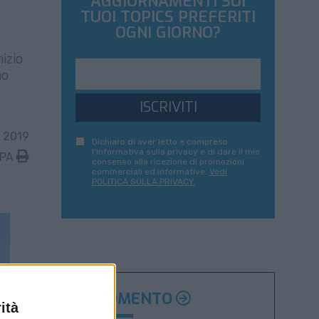
AGGIORNAMENTI SUI
TUOI TOPICS PREFERITI
OGNI GIORNO?
nizio
mo
ISCRIVITI
 2019
Dichiaro di aver letto e compreso
l'informativa sulla privacy e di dare il mio
MPA
consenso alla ricezione di promozioni
commerciali ed informative.
Vedi
POLITICA SULLA PRIVACY.
ARGOMENTO
ità