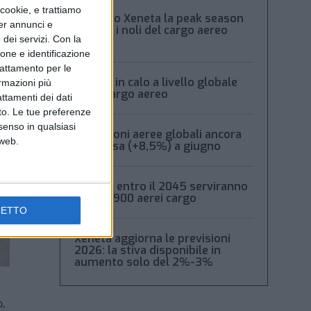
ookie, e trattiamo
Secondo Xeneta la peak season
per annunci e
frena e i noli del cargo aereo
dei servizi.
Con la
calano
ione e identificazione
trattamento per le
Volumi in calo a livello globale
ormazioni più
per il cargo aereo
attamenti dei dati
nto. Le tue preferenze
senso in qualsiasi
Spedizioni aeree globali ancora
 web.
in ripresa (+8,5%) a giugno
Boeing: entro il 2045 serviranno
oltre 2.900 aerei cargo
CETTO
Xeneta aggiorna le previsioni
2026: la stiva disponibile in
aumento solo del 2%-3%
o,