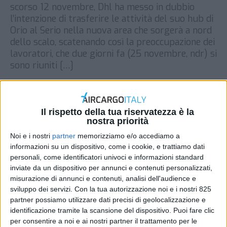
scorso 12 novembre, Dhl ha messo in dubbio
l’intenzione di trasferire le attività del suo hub di
Orio al Serio nella nuova area che sorgerà a nord
dello scalo, scatenando così la preoccupazione dei
lavoratori, che due giorni fa (25 novembre, ndr) si
sono riuniti […]
DI
REDAZIONE AIR CARGO ITALY
28 NOVEMBRE
2019
Il rispetto della tua riservatezza è la
STAMPA
nostra priorità
Noi e i nostri
partner
memorizziamo e/o accediamo a
informazioni su un dispositivo, come i cookie, e trattiamo dati
personali, come identificatori univoci e informazioni standard
inviate da un dispositivo per annunci e contenuti personalizzati,
misurazione di annunci e contenuti, analisi dell'audience e
sviluppo dei servizi.
Con la tua autorizzazione noi e i nostri 825
partner possiamo utilizzare dati precisi di geolocalizzazione e
identificazione tramite la scansione del dispositivo. Puoi fare clic
per consentire a noi e ai nostri partner il trattamento per le