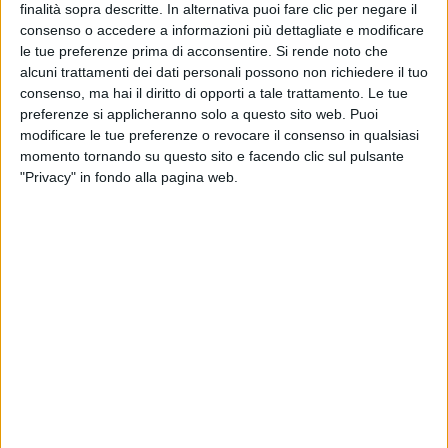
finalità sopra descritte. In alternativa puoi fare clic per negare il
consenso o accedere a informazioni più dettagliate e modificare
le tue preferenze prima di acconsentire.
Si rende noto che
alcuni trattamenti dei dati personali possono non richiedere il tuo
consenso, ma hai il diritto di opporti a tale trattamento. Le tue
preferenze si applicheranno solo a questo sito web. Puoi
modificare le tue preferenze o revocare il consenso in qualsiasi
momento tornando su questo sito e facendo clic sul pulsante
"Privacy" in fondo alla pagina web.
In un incontro coi sindacati che si è svolto lo scorso 12
novembre, Dhl ha messo in dubbio l’intenzione di
trasferire le attività del suo hub di Orio al Serio nella
nuova area che sorgerà a nord dello scalo,
scatenando così la preoccupazione dei lavoratori, che
due giorni fa (25 novembre, ndr) si sono riuniti in