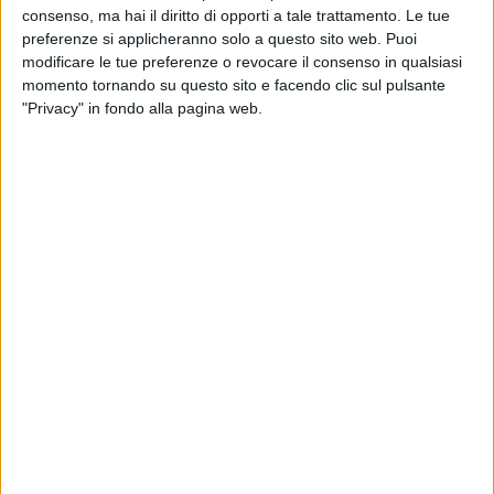
consenso, ma hai il diritto di opporti a tale trattamento. Le tue
preferenze si applicheranno solo a questo sito web. Puoi
modificare le tue preferenze o revocare il consenso in qualsiasi
momento tornando su questo sito e facendo clic sul pulsante
"Privacy" in fondo alla pagina web.
Il gruppo spezzino Laghezza, attivo nell’ambito della
logistica, dei trasporti e della consulenza doganale,
ha annunciato l’avvio di una nuova filiale a Fiumicino
dedita in particolare a quest’ultimo segmento di
attività.
L’azienda ha dato conto di questo sviluppo in una
nota in cui ha fatto il punto sui risultati del 2023,
chiuso con – segnala – un “lieve aumento dei ricavi”,
ora pari a 51 milioni di euro, con Ebitda pure in crescita
(+3,5%) a 4,1 milioni. “Risultati positivi, anche superiori
alle aspettative, soprattutto se consideriamo la
difficile situazione di mercato” ha commentato al