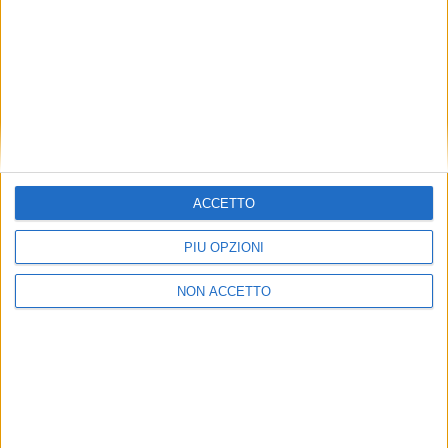
Laghezza Spa, società che fa capo quasi interamente
alla famiglia Laghezza, opera con le divisioni
Logistica, Trasporti e Dogana. Dispone di aree
logistiche per 100mila metri quadrati e di magazzini
doganali coperti per circa 25mila.
ISCRIVITI ALLA
NEWSLETTER GRATUITA DI AIR
CARGO ITALY
ACCETTO
PIÙ OPZIONI
NON ACCETTO
VUOI RICEVERE AGGIORNAMENTI SUI
TUOI TOPICS PREFERITI OGNI GIORNO?