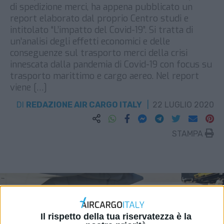
di spedizione merci, ha appena pubblicato un
report elaborato dal proprio Centro studi e
intitolato “L’impatto del Covid-19”. Si tratta di
un’analisi degli effetti economici e delle
conseguenze sul trasporto merci della crisi
innescata dalla pandemia di Covid-19 con focus su
trasporto marittimo e cargo aereo. Nel report
viene […]
DI
REDAZIONE AIR CARGO ITALY
22 LUGLIO 2020
STAMPA
Il rispetto della tua riservatezza è la