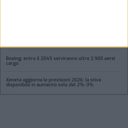
cargo aereo calano
Volumi in calo a livello globale per il cargo aereo
Spedizioni aeree globali ancora in ripresa (+8,5%) a
giugno
Boeing: entro il 2045 serviranno oltre 2.900 aerei
cargo
Xeneta aggiorna le previsioni 2026: la stiva
disponibile in aumento solo del 2%-3%