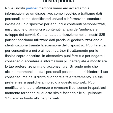
nostra priorità
Noi e i nostri
partner
memorizziamo e/o accediamo a
informazioni su un dispositivo, come i cookie, e trattiamo dati
personali, come identificatori univoci e informazioni standard
inviate da un dispositivo per annunci e contenuti personalizzati,
misurazione di annunci e contenuti, analisi dell'audience e
sviluppo dei servizi.
Con la tua autorizzazione noi e i nostri 825
partner possiamo utilizzare dati precisi di geolocalizzazione e
identificazione tramite la scansione del dispositivo. Puoi fare clic
per consentire a noi e ai nostri partner il trattamento per le
finalità sopra descritte. In alternativa puoi fare clic per negare il
consenso o accedere a informazioni più dettagliate e modificare
le tue preferenze prima di acconsentire.
Si rende noto che
alcuni trattamenti dei dati personali possono non richiedere il tuo
Fedespedi, la Federazione nazionale delle imprese di
consenso, ma hai il diritto di opporti a tale trattamento. Le tue
spedizione merci, ha appena pubblicato un report
preferenze si applicheranno solo a questo sito web. Puoi
elaborato dal proprio Centro studi e intitolato
modificare le tue preferenze o revocare il consenso in qualsiasi
momento tornando su questo sito e facendo clic sul pulsante
“
L’impatto del Covid-19
”. Si tratta di un’analisi degli
"Privacy" in fondo alla pagina web.
effetti economici e delle conseguenze sul trasporto
merci della crisi innescata dalla pandemia di Covid-19
con focus su trasporto marittimo e cargo aereo.