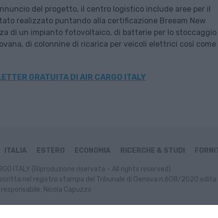
ncio del progetto, il centro logistico include aree per il
stato realizzato puntando alla certificazione Breeam New
a di un impianto fotovoltaico, di batterie per lo stoccaggio
ovana, di colonnine di ricarica per veicoli elettrici così come 
ETTER GRATUITA DI AIR CARGO ITALY
ITALIA
ESTERO
ECONOMIA
RICERCHE & STUDI
FORNIT
GO ITALY (Riproduzione riservata – All rights reserved)
scritta nel registro stampa del Tribunale di Genova n.608/2020 edita 
 responsabile: Nicola Capuzzo
ormativa Cookie
Informativa Privacy
P. IVA: 02499470991