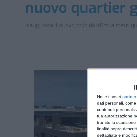
nuovo quartier 
Inaugurata il nuovo polo da 40mila metri qua
I
Noi e i nostri
partner
dati personali, come 
contenuti personalizz
tua autorizzazione no
tramite la scansione d
finalità sopra descri
dettagliate e modific