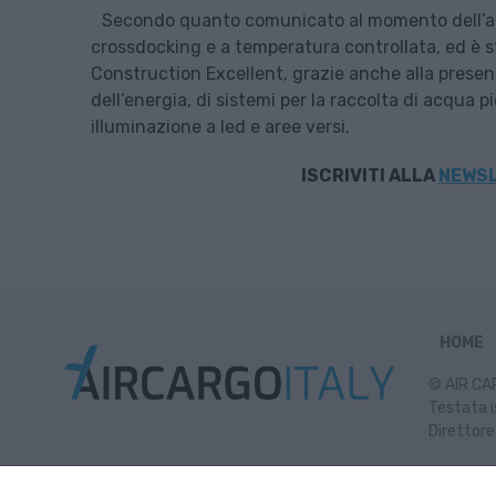
Secondo quanto comunicato al momento dell’annu
crossdocking e a temperatura controllata, ed è 
Construction Excellent, grazie anche alla presenz
dell’energia, di sistemi per la raccolta di acqua pi
illuminazione a led e aree versi.
ISCRIVITI
ALLA
NEWSL
HOME
© AIR CAR
Testata i
Direttore
Inf