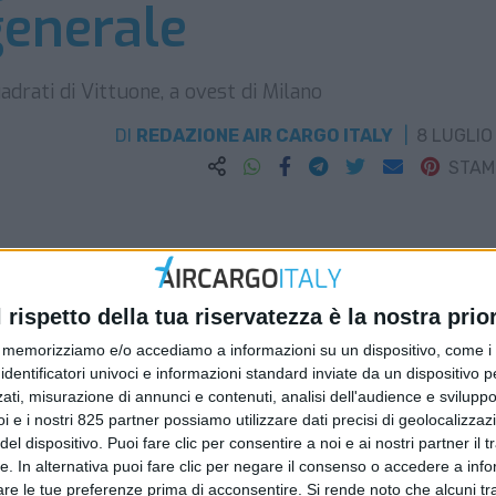
generale
drati di Vittuone, a ovest di Milano
DI
REDAZIONE AIR CARGO ITALY
8 LUGLIO
STA
l rispetto della tua riservatezza è la nostra prior
memorizziamo e/o accediamo a informazioni su un dispositivo, come i c
identificatori univoci e informazioni standard inviate da un dispositivo 
ati, misurazione di annunci e contenuti, analisi dell'audience e sviluppo 
i e i nostri 825 partner possiamo utilizzare dati precisi di geolocalizzaz
el dispositivo. Puoi fare clic per consentire a noi e ai nostri partner il 
tte. In alternativa puoi fare clic per negare il consenso o accedere a inf
are le tue preferenze prima di acconsentire.
Si rende noto che alcuni tr