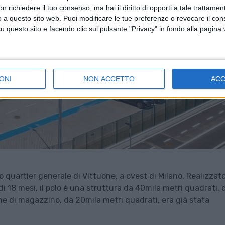
 richiedere il tuo consenso, ma hai il diritto di opporti a tale trattame
o a questo sito web. Puoi modificare le tue preferenze o revocare il con
questo sito e facendo clic sul pulsante "Privacy" in fondo alla pagina
ONI
NON ACCETTO
AC
 quartier generale di Vittuone, a ovest di Milano. Realizzato
i 18 mesi, il polo è una struttura da 40mila metri quadrati, 
ma porzione di magazzino, da 20mila metri quadrati, era già stata