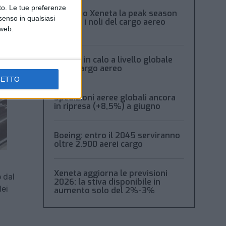
nto. Le tue preferenze
Secondo Xeneta la peak season
senso in qualsiasi
frena e i noli del cargo aereo
 web.
calano
Volumi in calo a livello globale
per il cargo aereo
CETTO
Spedizioni aeree globali ancora
in ripresa (+8,5%) a giugno
Boeing: entro il 2045 serviranno
oltre 2.900 aerei cargo
Xeneta aggiorna le previsioni
 dal
2026: la stiva disponibile in
dei
aumento solo del 2%-3%