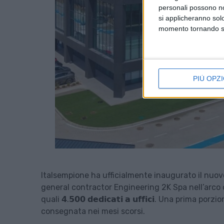
personali possono non
si applicheranno sol
momento tornando su 
PIÙ OPZI
Italsempione ha ufficialmente inaugurato il nuovo
general contractor Engineering 2K Spa nell’arco d
quali 𝟰.𝟱𝟬𝟬 𝗱𝗲𝗱𝗶𝗰𝗮𝘁𝗶 𝗮 𝘂𝗳𝗳𝗶𝗰𝗶. Una pri
consegnata nei mesi scorsi.