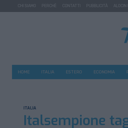
CHI SIAMO
PERCHÈ
CONTATTI
PUBBLICITÀ
ALOCIN
HOME
ITALIA
ESTERO
ECONOMIA
ITALIA
Italsempione tagl