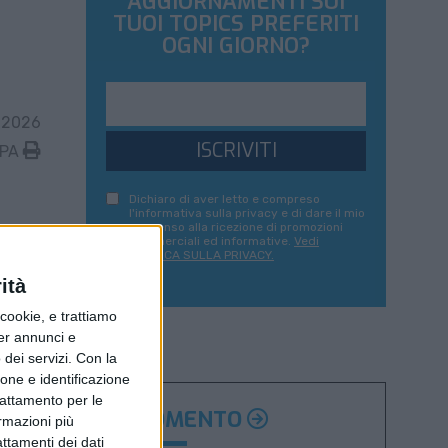
AGGIORNAMENTI SUI
TUOI TOPICS PREFERITI
OGNI GIORNO?
 2026
ISCRIVITI
MPA
Dichiaro di aver letto e compreso
l'informativa sulla privacy e di dare il mio
consenso alla ricezione di promozioni
commerciali ed informative.
Vedi
POLITICA SULLA PRIVACY.
ità
ookie, e trattiamo
per annunci e
dei servizi.
Con la
ione e identificazione
trattamento per le
ARGOMENTO
ormazioni più
attamenti dei dati