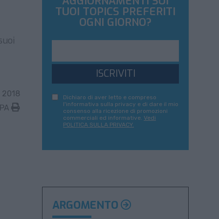
AGGIORNAMENTI SUI
TUOI TOPICS PREFERITI
OGNI GIORNO?
suoi
ISCRIVITI
 2018
Dichiaro di aver letto e compreso
l'informativa sulla privacy e di dare il mio
MPA
consenso alla ricezione di promozioni
commerciali ed informative.
Vedi
POLITICA SULLA PRIVACY.
ARGOMENTO