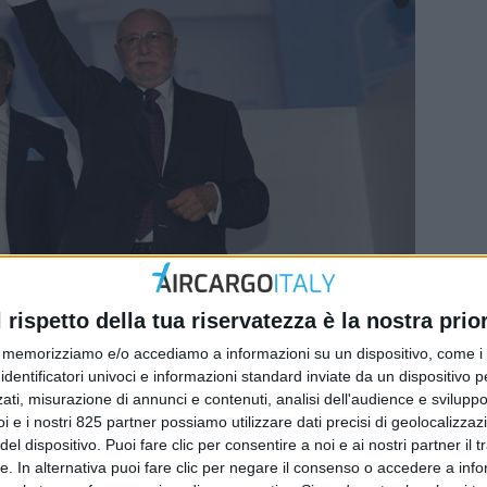
l rispetto della tua riservatezza è la nostra prior
memorizziamo e/o accediamo a informazioni su un dispositivo, come i c
o, la casa di spedizioni milanese JAS ha celebrato i suoi pri
identificatori univoci e informazioni standard inviate da un dispositivo 
sso il magazzino della propria sede direzionale a Segrate. I
ati, misurazione di annunci e contenuti, analisi dell'audience e sviluppo 
978, era inizialmente attivo soprattutto nel business delle
i e i nostri 825 partner possiamo utilizzare dati precisi di geolocalizzaz
ente aumentato il proprio ruolo anche nel segmento del tras
el dispositivo. Puoi fare clic per consentire a noi e ai nostri partner il 
yer di mercato in Italia e nel mondo.
tte. In alternativa puoi fare clic per negare il consenso o accedere a inf