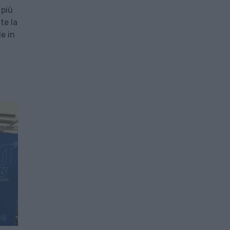
 più
te la
e in