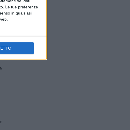
attamenti dei dati
nto. Le tue preferenze
senso in qualsiasi
EO di
 web.
ente
(sede
o di
CETTO
za
e
re