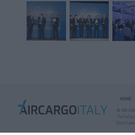
HOME
© AIR CAR
Testata i
Direttore