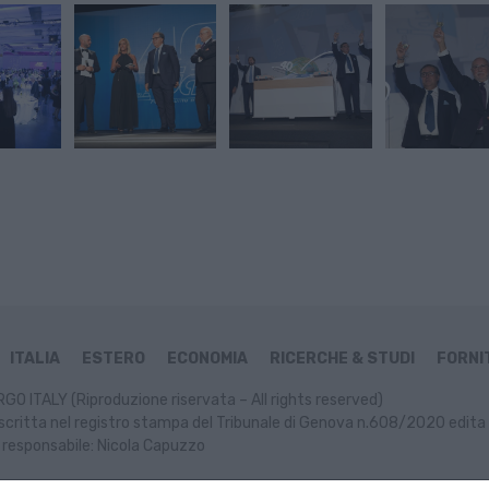
ITALIA
ESTERO
ECONOMIA
RICERCHE & STUDI
FORNIT
GO ITALY (Riproduzione riservata – All rights reserved)
scritta nel registro stampa del Tribunale di Genova n.608/2020 edita 
 responsabile: Nicola Capuzzo